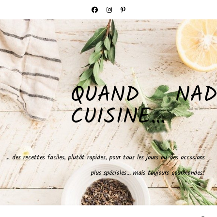
QUAND NAD
CUISINE…
… des recettes faciles, plutôt rapides, pour tous les jours ou des occasions
plus spéciales… mais toujours gourmandes!