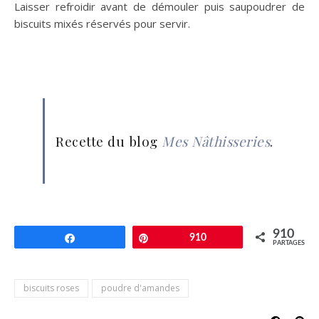
Laisser refroidir avant de démouler puis saupoudrer de
biscuits mixés réservés pour servir.
Recette du blog
Mes Nâthisseries
.
910
Partagez
Épingle
910
PARTAGES
biscuits roses
poudre d'amandes