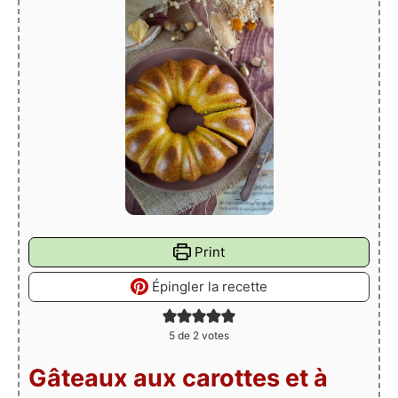
Print
Épingler la recette
5
de
2
votes
Gâteaux aux carottes et à