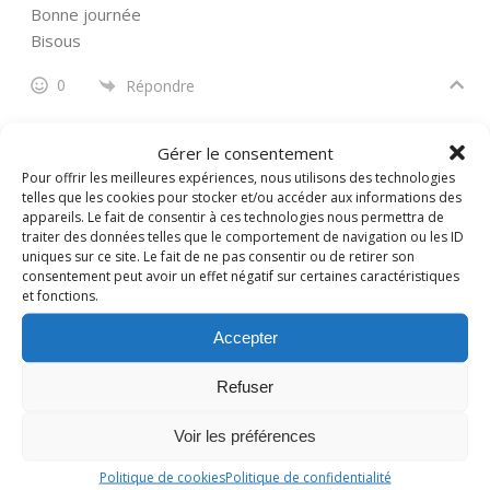
Bonne journée
Bisous
0
Répondre
Nadine
Gérer le consentement
Administrateur
Pour offrir les meilleures expériences, nous utilisons des technologies
Répondre à
la cuisine de poupoule
il y a 2 années
telles que les cookies pour stocker et/ou accéder aux informations des
appareils. Le fait de consentir à ces technologies nous permettra de
Merci Christelle, bien parfumé et tout moelleux! un régal!
traiter des données telles que le comportement de navigation ou les ID
uniques sur ce site. Le fait de ne pas consentir ou de retirer son
0
Répondre
consentement peut avoir un effet négatif sur certaines caractéristiques
et fonctions.
Jackie
Accepter
il y a 2 années
Refuser
Il me plaît bien ce gâteau. Je le mets dans mes favoris.
Bises Nadine et bonne journée
Voir les préférences
0
Répondre
Politique de cookies
Politique de confidentialité