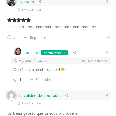
Barbara
il y a 2 années
oh là là miammmmmmmmmmmmmmmmmmmm !
0
Répondre
Nadine
Administrateur
Répondre à
Barbara
il y a 2 années
Oui c’est vraiment trop bon!
1
Répondre
la cuisine de poupoule
il y a 2 années
Un beau gâteau que tu nous propose là