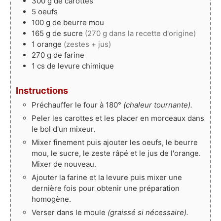
300
g
de carottes
5
oeufs
100
g
de beurre mou
165
g
de sucre
(270 g dans la recette d'origine)
1
orange
(zestes + jus)
270
g
de farine
1
cs
de levure chimique
Instructions
Préchauffer le four à 180°
(chaleur tournante).
Peler les carottes et les placer en morceaux dans
le bol d'un mixeur.
Mixer finement puis ajouter les oeufs, le beurre
mou, le sucre, le zeste râpé et le jus de l'orange.
Mixer de nouveau.
Ajouter la farine et la levure puis mixer une
dernière fois pour obtenir une préparation
homogène.
Verser dans le moule
(graissé si nécessaire).