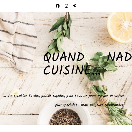
QUAND NAD
CUISINE…
… des recettes faciles, plutôt rapides, pour tous les jours ou des occasions
plus spéciales… mais toujours gourmandes!