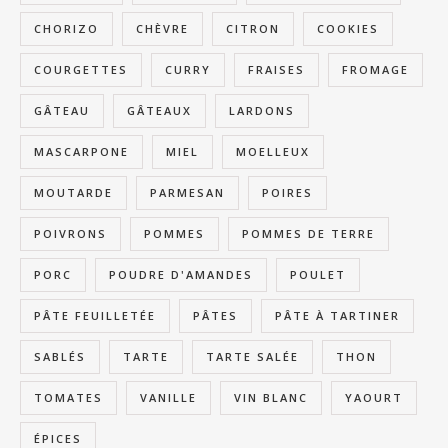
CHORIZO
CHÈVRE
CITRON
COOKIES
COURGETTES
CURRY
FRAISES
FROMAGE
GÂTEAU
GÂTEAUX
LARDONS
MASCARPONE
MIEL
MOELLEUX
MOUTARDE
PARMESAN
POIRES
POIVRONS
POMMES
POMMES DE TERRE
PORC
POUDRE D'AMANDES
POULET
PÂTE FEUILLETÉE
PÂTES
PÂTE À TARTINER
SABLÉS
TARTE
TARTE SALÉE
THON
TOMATES
VANILLE
VIN BLANC
YAOURT
ÉPICES