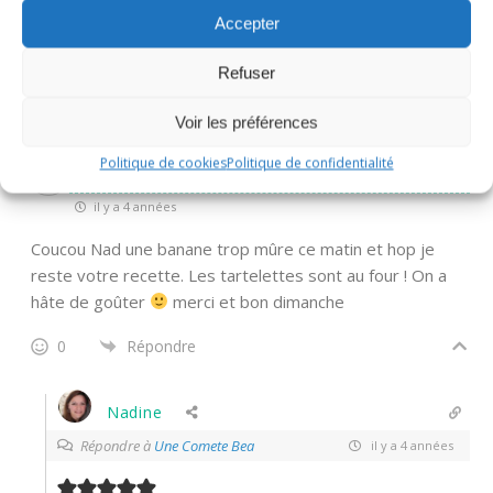
Accepter
Répondre à
Michelle
il y a 4 années
Merci Michelle, c’est vrai qu’elles sont très bonnes!
Refuser
0
Répondre
Voir les préférences
Politique de cookies
Politique de confidentialité
Une Comete Bea
il y a 4 années
Coucou Nad une banane trop mûre ce matin et hop je
reste votre recette. Les tartelettes sont au four ! On a
hâte de goûter
merci et bon dimanche
0
Répondre
Nadine
Répondre à
Une Comete Bea
il y a 4 années