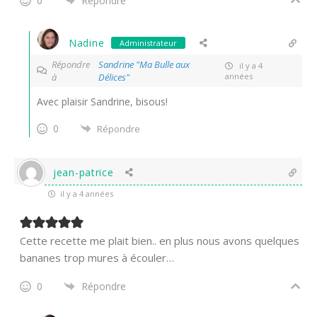
0
Répondre
Nadine
Administrateur
Répondre
Sandrine "Ma Bulle aux
il y a 4
à
Délices"
années
Avec plaisir Sandrine, bisous!
0
Répondre
jean-patrice
il y a 4 années
Cette recette me plait bien.. en plus nous avons quelques
bananes trop mures à écouler…
0
Répondre