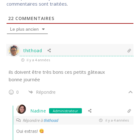
commentaires sont traitées
.
22
COMMENTAIRES
Le plus ancien
thithoad
il y a 4 années
ils doivent être très bons ces petits gâteaux
bonne journée
0
Répondre
Nadine
Administrateur
Répondre à
thithoad
il y a 4 années
Oui extras!