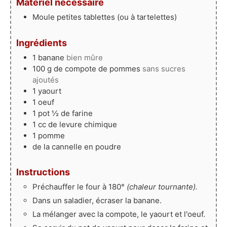
Matériel nécessaire
Moule petites tablettes
(ou à tartelettes)
Ingrédients
1
banane
bien mûre
100
g
de compote de pommes
sans sucres
ajoutés
1
yaourt
1
oeuf
1
pot ½
de farine
1
cc
de levure chimique
1
pomme
de la cannelle en poudre
Instructions
Préchauffer le four à 180°
(chaleur tournante).
Dans un saladier, écraser la banane.
La mélanger avec la compote, le yaourt et l'oeuf.