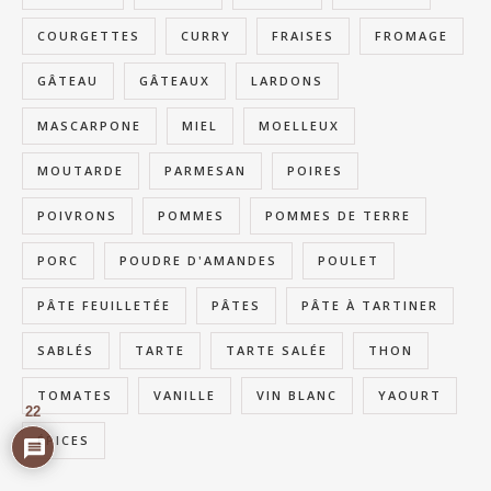
COURGETTES
CURRY
FRAISES
FROMAGE
GÂTEAU
GÂTEAUX
LARDONS
MASCARPONE
MIEL
MOELLEUX
MOUTARDE
PARMESAN
POIRES
POIVRONS
POMMES
POMMES DE TERRE
PORC
POUDRE D'AMANDES
POULET
PÂTE FEUILLETÉE
PÂTES
PÂTE À TARTINER
SABLÉS
TARTE
TARTE SALÉE
THON
TOMATES
VANILLE
VIN BLANC
YAOURT
22
ÉPICES