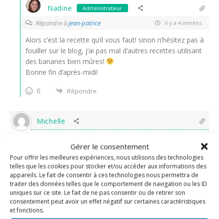
Nadine
Administrateur
Répondre à
jean-patrice
il y a 4 années
Alors c’est la recette qu’il vous faut! sinon n’hésitez pas à
fouiller sur le blog, j’ai pas mal d’autres recettes utilisant
des bananes bien mûres!
Bonne fin d’après-midi!
0
Répondre
Michelle
il y a 4 années
Gérer le consentement
des bouchées pleines de gourmandises, on a envie de les
Pour offrir les meilleures expériences, nous utilisons des technologies
croquer. bonne journée
telles que les cookies pour stocker et/ou accéder aux informations des
appareils. Le fait de consentir à ces technologies nous permettra de
traiter des données telles que le comportement de navigation ou les ID
0
Répondre
uniques sur ce site. Le fait de ne pas consentir ou de retirer son
consentement peut avoir un effet négatif sur certaines caractéristiques
et fonctions.
Nadine
Administrateur