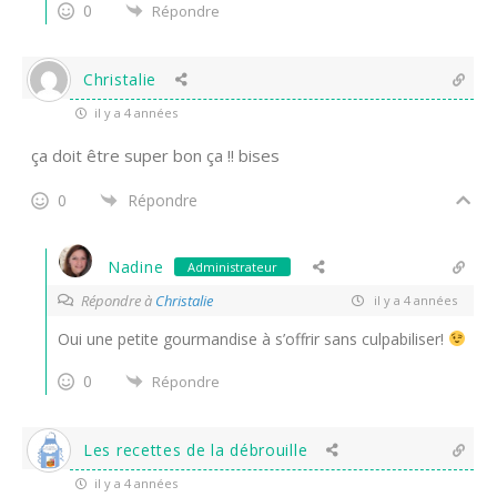
0
Répondre
Christalie
il y a 4 années
ça doit être super bon ça !! bises
0
Répondre
Nadine
Administrateur
Répondre à
Christalie
il y a 4 années
Oui une petite gourmandise à s’offrir sans culpabiliser!
0
Répondre
Les recettes de la débrouille
il y a 4 années