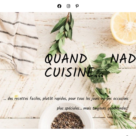
QUAND NAD
CUISINE…
… des recettes faciles, plutôt rapides, pour tous les jours ou des occasions
plus spéciales… mais toujours gourmandes!