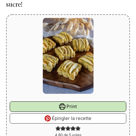
sucre!
Print
Épingler la recette
4.80
de
5
votes