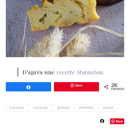
D’après une
recette Marmiton
.
Save
2K
Partagez
PARTAGES
bananes
compote
gâteaux
pommes
yaourt
Save