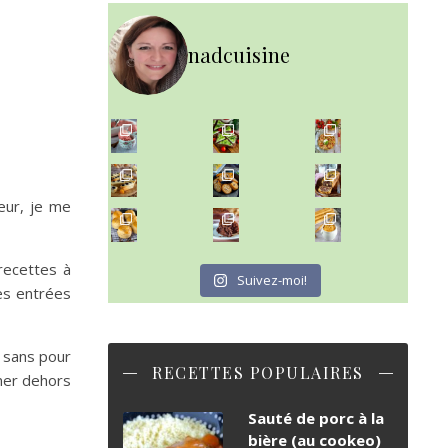
nadcuisine
~ NICE CREAM À LA FRAISE ~
~ SALADE DE PÂTES AUX DEUX TOMATES THON ET BURRA
Presque un mois que
~ FINANCIERS MYRTILLES ET CITRON ~
Aujourd'hu
eur, je me
~ BUNS MAISON ~
~ GÂTEAU FONDANT CHOCO NOISETTE ~
Un peu de boulange par ici au
C'est lundi
recettes à
Suivez-moi!
es entrées
, sans pour
RECETTES POPULAIRES
iner dehors
Sauté de porc à la
bière (au cookeo)