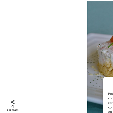
Pou
coo
con
4
com
PARTAGES
ou 