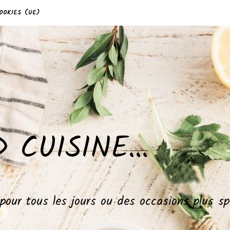
OOKIES (UE)
 CUISINE…
, pour tous les jours ou des occasions plus 