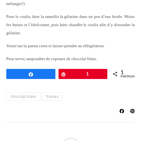
mélanger!).
Pour le coulis, faire la ramollir la gélatine dans un peu d’eau froide. Mixer
les fraises et l’édulcorant, puis faire chauffer le coulis afin d’y dissoudre la
gélatine.
Verser sur la panna cotta et laisser prendre au réfrigérateur.
Pour servir, saupoudrer de copeaux de chocolat blanc.
1
Partagez
Épingle
1
PARTAGES
chocolat blanc
fraises