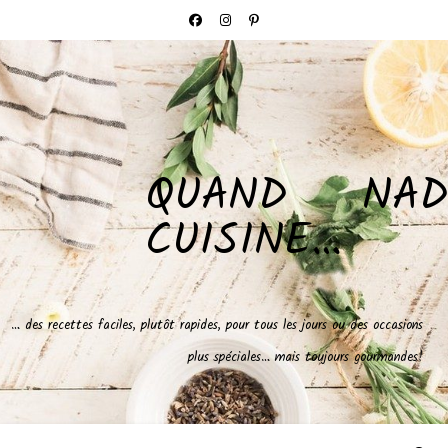
QUAND NAD
CUISINE…
… des recettes faciles, plutôt rapides, pour tous les jours ou des occasions
plus spéciales… mais toujours gourmandes!