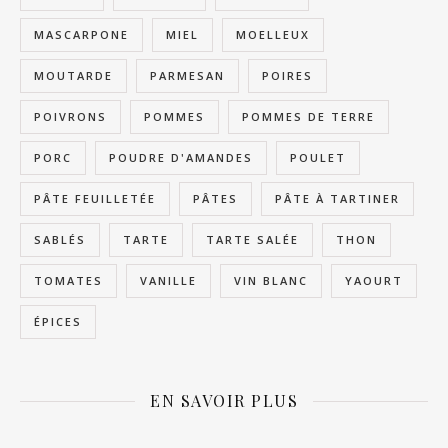
MASCARPONE
MIEL
MOELLEUX
MOUTARDE
PARMESAN
POIRES
POIVRONS
POMMES
POMMES DE TERRE
PORC
POUDRE D'AMANDES
POULET
PÂTE FEUILLETÉE
PÂTES
PÂTE À TARTINER
SABLÉS
TARTE
TARTE SALÉE
THON
TOMATES
VANILLE
VIN BLANC
YAOURT
ÉPICES
EN SAVOIR PLUS