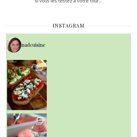
si vous les testez à votre tour…
INSTAGRAM
nadcuisine
~ NICE CREAM À LA FRAISE ~
Presque un mois que