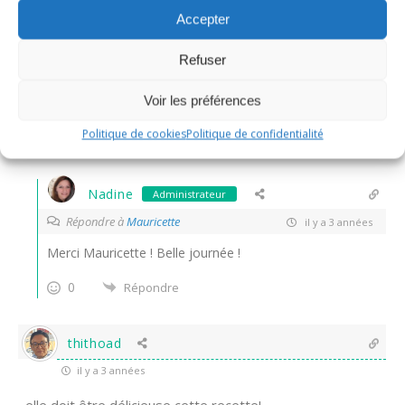
Accepter
Mauricette
il y a 3 années
Refuser
C’est très appétissant et ça donne faim!
Voir les préférences
Belle soirée
Politique de cookies
Politique de confidentialité
0
Répondre
Nadine
Administrateur
Répondre à
Mauricette
il y a 3 années
Merci Mauricette ! Belle journée !
0
Répondre
thithoad
il y a 3 années