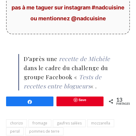
pas à me taguer sur instagram #nadcuisine
ou mentionnez @nadcuisine
D’après une
recette de Michèle
dans le cadre du challenge du
groupe Facebook «
Tests de
recettes entre blogueurs
« .
Save
13
Partagez
PARTAGES
chorizo
fromage
gaufres salées
mozzarella
persil
pommes de terre