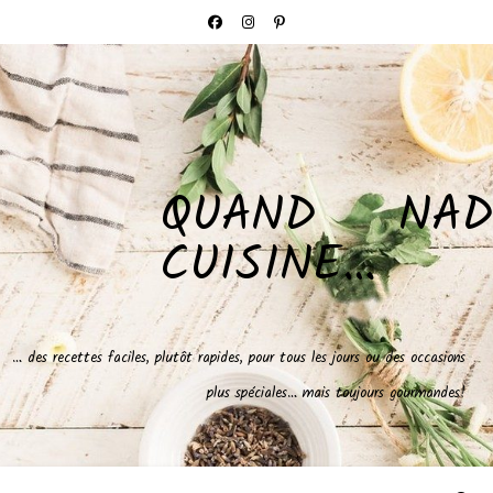
QUAND NAD
CUISINE…
… des recettes faciles, plutôt rapides, pour tous les jours ou des occasions
plus spéciales… mais toujours gourmandes!