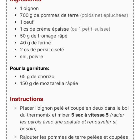
1
oignon
700
g
de pommes de terre
(poids net épluchées)
1
oeuf
1
cs
de crème épaisse
(ou 1 petit-suisse)
50
g
de fromage râpé
40
g
de farine
2
cs
de persil ciselé
sel, poivre
Pour la garniture:
65
g
de chorizo
150
g
de mozzarella râpée
Instructions
Placer l'oignon pelé et coupé en deux dans le bol
du thermomix et mixer
5 sec à vitesse 5
(racler
les parois avec une spatule et renouveler si
besoin).
Rajouter les pommes de terre pelées et coupées