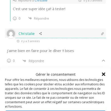
Répondre à
Christelle
il y a 3 années
C’est une super idée ça!! à tester!
0
Répondre
Christalie
il y a 3 années
j’aime bien en faire pour le dîner !! bises
0
Répondre
Gérer le consentement
Nadine
Administrateur
Pour offrir les meilleures expériences, nous utilisons des technologies
Répondre à
Christalie
il y a 3 années
telles que les cookies pour stocker et/ou accéder aux informations des
appareils. Le fait de consentir à ces technologies nous permettra de
Oui nous aussi, c’est extra!
traiter des données telles que le comportement de navigation ou les ID
uniques sur ce site. Le fait de ne pas consentir ou de retirer son
0
Répondre
consentement peut avoir un effet négatif sur certaines caractéristiques
et fonctions.