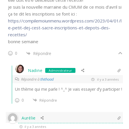
elle doit être délicieuse cette recette!
je suis la nouvelle marraine du CMUM de ce mois d’avril si
ça te dit les inscriptions se font ici :
https://compilemoiunmenu.wordpress.com/2023/04/01/l
e-petit-dej-cest-sacre-inscriptions-et-depots-des-
recettes/
bonne semaine
0
Répondre
Nadine
Administrateur
Répondre à
thithoad
il y a 3 années
Un thème qui me parle ! ^⁠_⁠^ Je vais essayer d’y participer !
0
Répondre
Aurélie
il y a 3 années