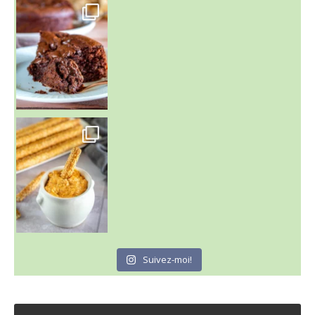
~ GÂTEAU FONDANT CHOCO NOISETTE ~
C'est lundi
Suivez-moi!