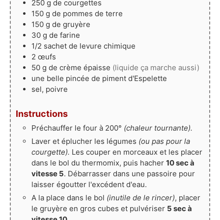
250
g
de courgettes
150
g
de pommes de terre
150
g
de gruyère
30
g
de farine
1/2
sachet de levure chimique
2
œufs
50
g
de crème épaisse
(liquide ça marche aussi)
une belle pincée de piment d'Espelette
sel, poivre
Instructions
Préchauffer le four à 200°
(chaleur tournante).
Laver et éplucher les légumes
(ou pas pour la
courgette).
Les couper en morceaux et les placer
dans le bol du thermomix, puis hacher
10 sec à
vitesse 5
. Débarrasser dans une passoire pour
laisser égoutter l'excédent d'eau.
A la place dans le bol
(inutile de le rincer)
, placer
le gruyère en gros cubes et pulvériser
5 sec à
vitesse 10.