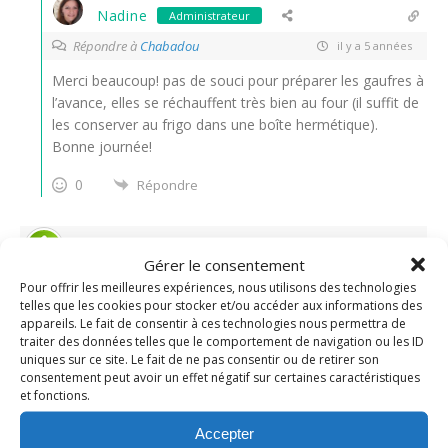
Nadine
Administrateur
Répondre à
Chabadou
il y a 5 années
Merci beaucoup! pas de souci pour préparer les gaufres à
l’avance, elles se réchauffent très bien au four (il suffit de
les conserver au frigo dans une boîte hermétique).
Bonne journée!
0
Répondre
Boeuf à la moutarde à l'ancienne (cookeo) -
Gérer le consentement
Quand Nad cuisine...
Pour offrir les meilleures expériences, nous utilisons des technologies
telles que les cookies pour stocker et/ou accéder aux informations des
il y a 4 années
appareils. Le fait de consentir à ces technologies nous permettra de
traiter des données telles que le comportement de navigation ou les ID
[…] Je vous dis pas comme mes loulous étaient contents
uniques sur ce site. Le fait de ne pas consentir ou de retirer son
quand j’ai posé le plat de boeuf à la moutarde à l’ancienne
consentement peut avoir un effet négatif sur certaines caractéristiques
et fonctions.
sur la table, et pas seulement parce qu’il était
accompagné de frites! Ils sont amateurs de bonne viande
Accepter