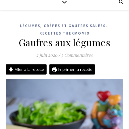
,
,
LÉGUMES
CRÊPES ET GAUFRES SALÉES
RECETTES THERMOMIX
Gaufres aux légumes
2 juin 2020
/
5 Commentaires
Aller à la recette
Imprimer la recette