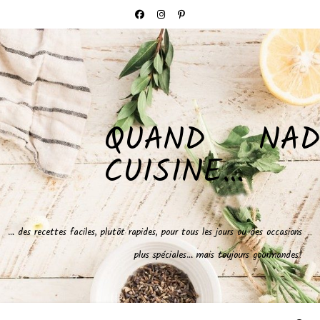
QUAND NAD
CUISINE…
… des recettes faciles, plutôt rapides, pour tous les jours ou des occasions
plus spéciales… mais toujours gourmandes!