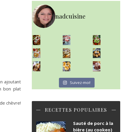
nadcuisine
~ NICE CREAM À LA FRAISE ~
Presque un mois que
~ SALADE DE PÂTES AUX DEUX TOMATES THON ET BURRA
~ FINANCIERS MYRTILLES ET CITRON ~
Aujourd'hu
~ BUNS MAISON ~
~ GÂTEAU FONDANT CHOCO NOISETTE ~
Un peu de boulange par ici au
C'est lundi
en ajoutant
Suivez-moi!
n bon plat
 de chèvre!
RECETTES POPULAIRES
Sauté de porc à la
bière (au cookeo)