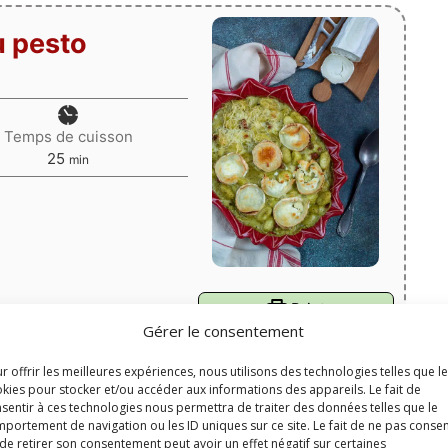
u pesto
Temps de cuisson
minutes
25
min
Print
Gérer le consentement
Épingler la recette
r offrir les meilleures expériences, nous utilisons des technologies telles que l
kies pour stocker et/ou accéder aux informations des appareils. Le fait de
5
de
2
votes
sentir à ces technologies nous permettra de traiter des données telles que le
portement de navigation ou les ID uniques sur ce site. Le fait de ne pas consen
is, pesto, tomates séchées
Portions:
6
de retirer son consentement peut avoir un effet négatif sur certaines