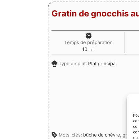
Gratin de gnocchis a
Temps de préparation
minutes
10
min
Type de plat:
Plat principal
Pou
coo
con
com
Mots-clés:
bûche de chèvre, gnocch
ou 