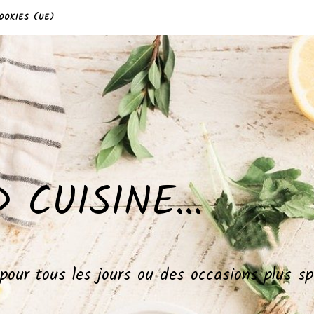
OOKIES (UE)
 CUISINE…
, pour tous les jours ou des occasions plus 