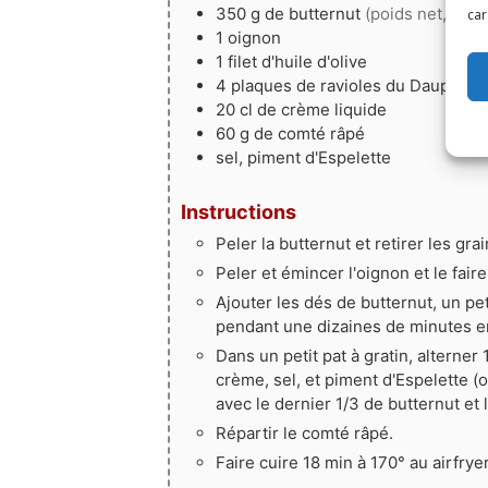
350
g
de butternut
(poids net, épé
car
1
oignon
1
filet
d'huile d'olive
4
plaques
de ravioles du Dauphiné
20
cl
de crème liquide
60
g
de comté râpé
sel, piment d'Espelette
Instructions
Peler la butternut et retirer les gra
Peler et émincer l'oignon et le fair
Ajouter les dés de butternut, un pet
pendant une dizaines de minutes en 
Dans un petit pat à gratin, alterner
crème, sel, et piment d'Espelette (
avec le dernier 1/3 de butternut et 
Répartir le comté râpé.
Faire cuire 18 min à 170° au airfrye