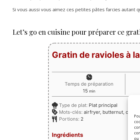
Si vous aussi vous aimez ces petites pâtes farcies autant 
Let’s go en cuisine pour préparer ce grati
Gratin de ravioles à l
Temps de préparation
minutes
15
min
Type de plat:
Plat principal
Mots-clés:
airfryer, butternut, comté,
Pou
Portions:
2
coo
con
com
Ingrédients
ou 