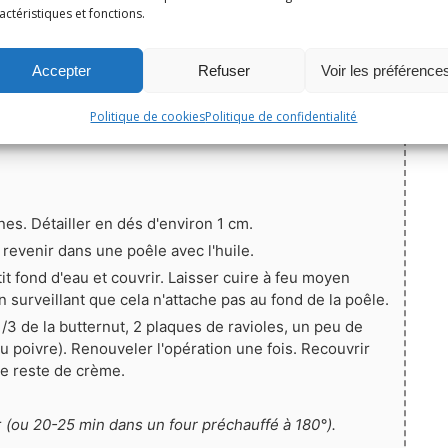
pinée et épluchée)
actéristiques et fonctions.
Épingler la recette
Accepter
Refuser
Voir les préférence
au comté
5
de
5
votes
Politique de cookies
Politique de confidentialité
ines. Détailler en dés d'environ 1 cm.
e revenir dans une poêle avec l'huile.
it fond d'eau et couvrir. Laisser cuire à feu moyen
surveillant que cela n'attache pas au fond de la poêle.
 1/3 de la butternut, 2 plaques de ravioles, un peu de
ou poivre). Renouveler l'opération une fois. Recouvrir
le reste de crème.
r
(ou 20-25 min dans un four préchauffé à 180°).