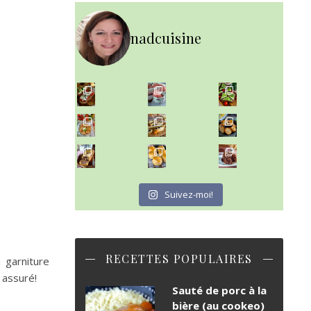
nadcuisine
~ NICE CREAM À LA FRAISE ~
Presque un mois que
~ SALADE DE PÂTES AUX DEUX TOMATES THON ET BURRA
~ FINANCIERS MYRTILLES ET CITRON ~
Aujourd'hu
~ BUNS MAISON ~
~ GÂTEAU FONDANT CHOCO NOISETTE ~
Un peu de boulange par ici au
C'est lundi
Suivez-moi!
RECETTES POPULAIRES
 garniture
 assuré!
Sauté de porc à la
bière (au cookeo)