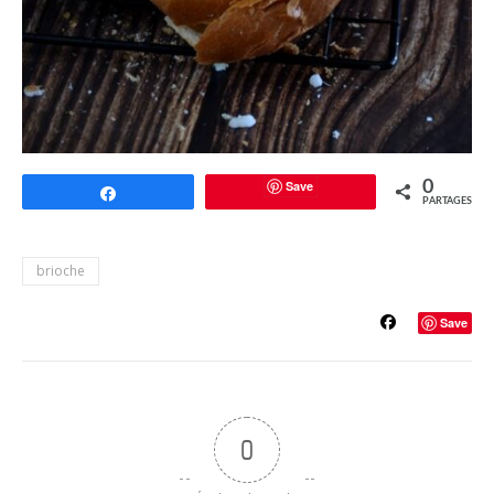
Save
0
Partagez
PARTAGES
brioche
Save
0