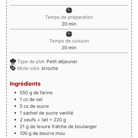
Temps de préparation
minutes
20
min
Temps de cuisson
minutes
20
min
Type de plat:
Petit déjeuner
Mots-clés:
brioche
Ingrédients
550
g
de farine
1
cc
de sel
5
cs
de sucre
1
sachet
de sucre vanillé
2
oeufs + lait = 220 g
21
g
de levure fraîche de boulanger
100
g
de beurre mou