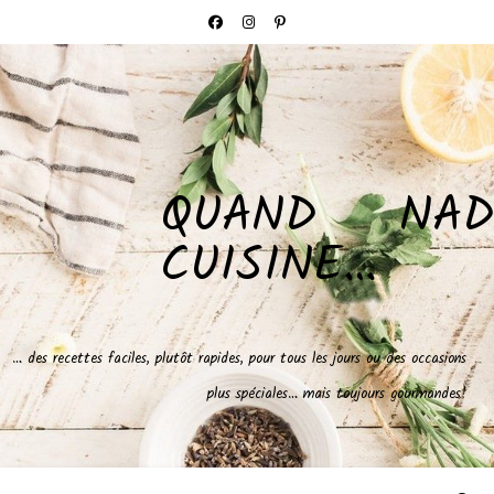
QUAND NAD
CUISINE…
… des recettes faciles, plutôt rapides, pour tous les jours ou des occasions
plus spéciales… mais toujours gourmandes!