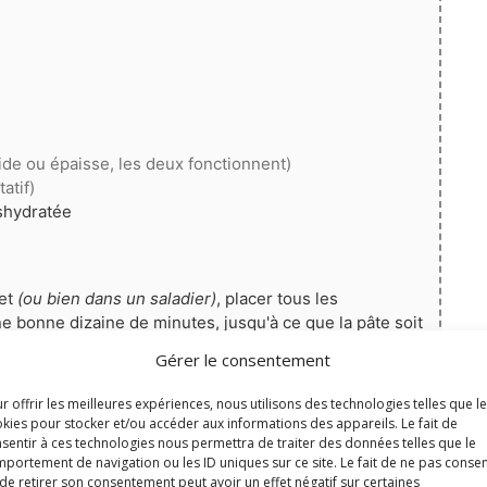
uide ou épaisse, les deux fonctionnent)
tatif)
shydratée
et
(ou bien dans un saladier)
, placer tous les
ne bonne dizaine de minutes, jusqu'à ce que la pâte soit
d'un torchon et laisser doubler de volume au chaud
Gérer le consentement
vail légèrement fariné et façonner des boules de même
r offrir les meilleures expériences, nous utilisons des technologies telles que l
 côte dans un moule
(beurré s'il n'est pas en silicone)
.
kies pour stocker et/ou accéder aux informations des appareils. Le fait de
sentir à ces technologies nous permettra de traiter des données telles que le
portement de navigation ou les ID uniques sur ce site. Le fait de ne pas consen
tournante).
de retirer son consentement peut avoir un effet négatif sur certaines