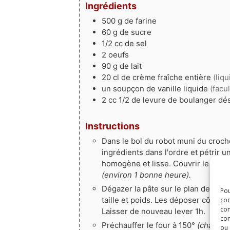
Ingrédients
500
g
de farine
60
g
de sucre
1/2
cc de sel
2
oeufs
90
g
de lait
20
cl
de crème fraîche entière
(liq
un soupçon de vanille liquide
(facul
2
cc 1/2 de levure de boulanger dé
Instructions
Dans le bol du robot muni du croch
ingrédients dans l'ordre et pétrir u
homogène et lisse. Couvrir le bol 
(environ 1 bonne heure).
Dégazer la pâte sur le plan de tra
Pou
taille et poids. Les déposer côte à
coo
con
Laisser de nouveau lever 1h.
com
Préchauffer le four à 150°
(chaleur 
ou 