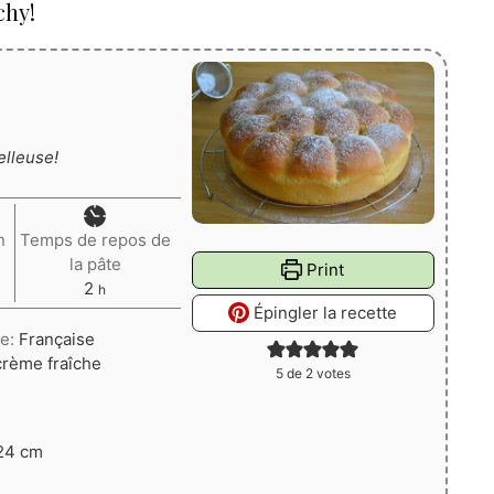
chy!
elleuse!
n
Temps de repos de
la pâte
Print
heures
2
h
Épingler la recette
ne:
Française
crème fraîche
5
de
2
votes
Ø24 cm