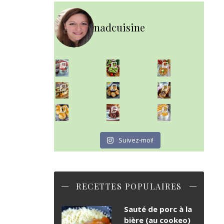
nadcuisine
~ NICE CREAM À LA FRAISE ~
~ SALADE DE PÂTES AUX DEUX TOMATES THON ET BURRA
Presque un mois que
~ FINANCIERS MYRTILLES ET CITRON ~
Aujourd'hu
~ BUNS MAISON ~
~ GÂTEAU FONDANT CHOCO NOISETTE ~
Un peu de boulange par ici au
C'est lundi
Suivez-moi!
RECETTES POPULAIRES
Sauté de porc à la
bière (au cookeo)