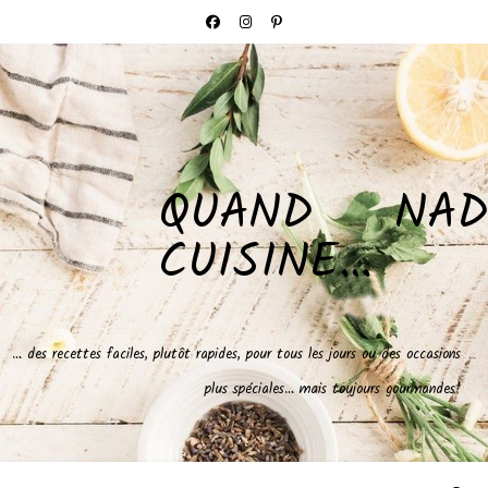
QUAND NAD
CUISINE…
… des recettes faciles, plutôt rapides, pour tous les jours ou des occasions
plus spéciales… mais toujours gourmandes!