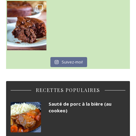
~ GÂTEAU FONDANT CHOCO NOISETTE ~
C'est lundi
Suivez-moi!
RECETTES POPULAIRES
Sauté de porc à la bière (au
cookeo)