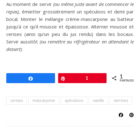
Au moment de servir
(ou même juste avant de commencer le
repas)
, émietter grossièrement un spéculoos et demi par
bocal. Monter le mélange crème-mascarpone au batteur
jusqu’à ce qu’il mousse et épaississe. Alterner mousse et
cerises (ainsi qu’un peu du jus rendu) dans les bocaux.
Servir aussitôt
(ou remettre au réfrigérateur en attendant le
dessert)
.
1
Partagez
Épingle
1
PARTAGES
cerises
mascarpone
spéculoos
vanille
verrines