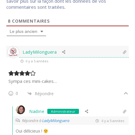
savoir plus sur la façon dont les données de vos
commentaires sont traitées
.
8
COMMENTAIRES
Le plus ancien
LadyMilonguera
il y a 5 années
Sympa ces mini-cakes…
0
Répondre
Nadine
Administrateur
Répondre à
LadyMilonguera
il y a 5 années
Oui délicieux !