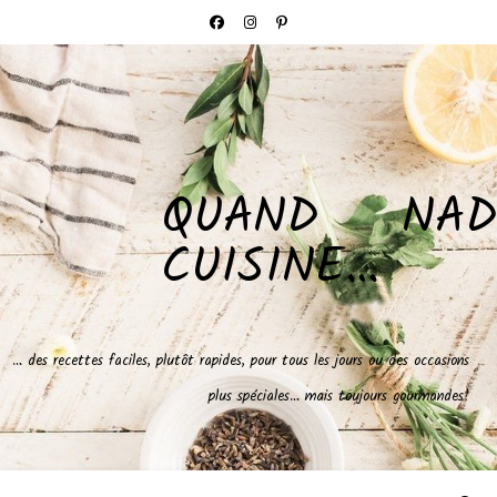
QUAND NAD
CUISINE…
… des recettes faciles, plutôt rapides, pour tous les jours ou des occasions
plus spéciales… mais toujours gourmandes!