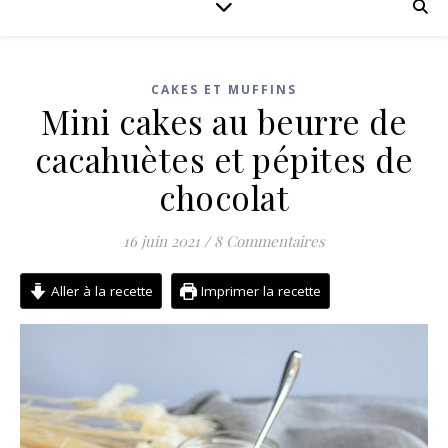
CAKES ET MUFFINS
Mini cakes au beurre de
cacahuètes et pépites de
chocolat
16 juin 2021
/
8 Commentaires
Aller à la recette
Imprimer la recette