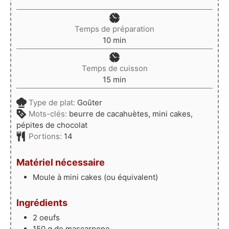
Temps de préparation
minutes
10
min
Temps de cuisson
minutes
15
min
Type de plat:
Goûter
Mots-clés:
beurre de cacahuètes, mini cakes,
pépites de chocolat
Portions:
14
Matériel nécessaire
Moule à mini cakes (ou équivalent)
Ingrédients
2
oeufs
150
g
de mascarpone