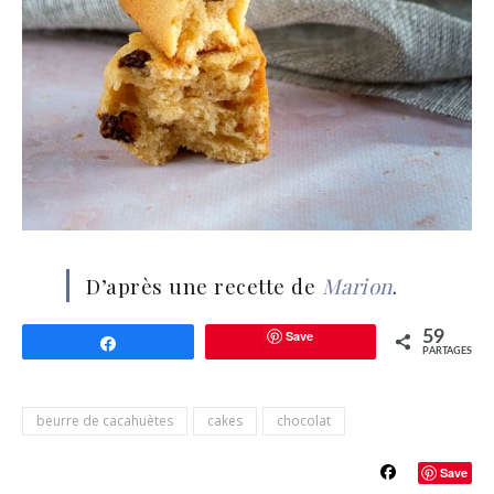
D’après une recette de
Marion
.
Save
59
Partagez
PARTAGES
beurre de cacahuètes
cakes
chocolat
Save