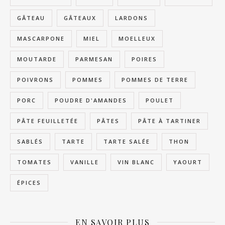
GÂTEAU
GÂTEAUX
LARDONS
MASCARPONE
MIEL
MOELLEUX
MOUTARDE
PARMESAN
POIRES
POIVRONS
POMMES
POMMES DE TERRE
PORC
POUDRE D'AMANDES
POULET
PÂTE FEUILLETÉE
PÂTES
PÂTE À TARTINER
SABLÉS
TARTE
TARTE SALÉE
THON
TOMATES
VANILLE
VIN BLANC
YAOURT
ÉPICES
EN SAVOIR PLUS