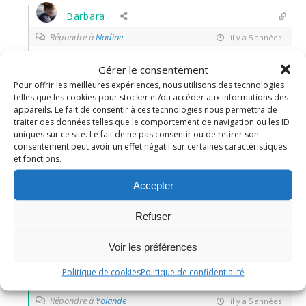
Barbara
Répondre à
Nadine
il y a 5 années
Gérer le consentement
Pour offrir les meilleures expériences, nous utilisons des technologies
0
Répondre
telles que les cookies pour stocker et/ou accéder aux informations des
appareils. Le fait de consentir à ces technologies nous permettra de
traiter des données telles que le comportement de navigation ou les ID
Yolande
uniques sur ce site. Le fait de ne pas consentir ou de retirer son
consentement peut avoir un effet négatif sur certaines caractéristiques
il y a 5 années
et fonctions.
Accepter
et hop.. ni vu ni connu.. je t’en chipe 2 au passage.. hihihi
gros bisous
Refuser
0
Répondre
Voir les préférences
Politique de cookies
Politique de confidentialité
Nadine
Administrateur
Répondre à
Yolande
il y a 5 années