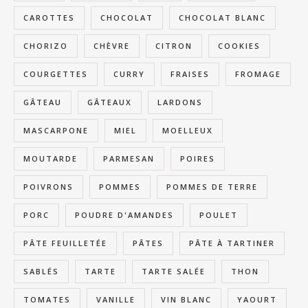
CAROTTES
CHOCOLAT
CHOCOLAT BLANC
CHORIZO
CHÈVRE
CITRON
COOKIES
COURGETTES
CURRY
FRAISES
FROMAGE
GÂTEAU
GÂTEAUX
LARDONS
MASCARPONE
MIEL
MOELLEUX
MOUTARDE
PARMESAN
POIRES
POIVRONS
POMMES
POMMES DE TERRE
PORC
POUDRE D'AMANDES
POULET
PÂTE FEUILLETÉE
PÂTES
PÂTE À TARTINER
SABLÉS
TARTE
TARTE SALÉE
THON
TOMATES
VANILLE
VIN BLANC
YAOURT