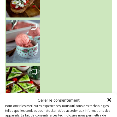
~ NICE CREAM À LA FRAISE ~
Presque un mois que
Gérer le consentement
Pour offrir les meilleures expériences, nous utilisons des technologies
telles que les cookies pour stocker et/ou accéder aux informations des
~ SALADE DE PÂTES AUX DEUX TOMATES THON ET BURRA
appareils. Le fait de consentir à ces technologies nous permettra de