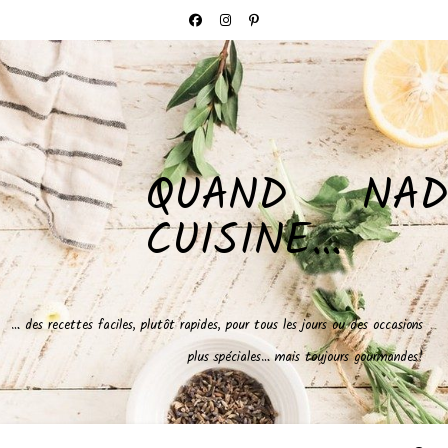
QUAND NAD
CUISINE…
… des recettes faciles, plutôt rapides, pour tous les jours ou des occasions
plus spéciales… mais toujours gourmandes!