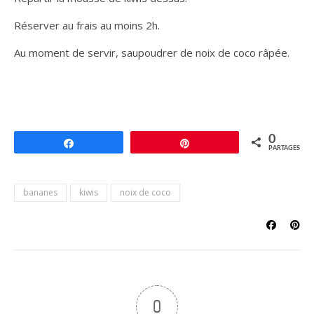
Réserver au frais au moins 2h.
Au moment de servir, saupoudrer de noix de coco râpée.
0
Partagez
Épingle
PARTAGES
bananes
kiwis
noix de coco
0