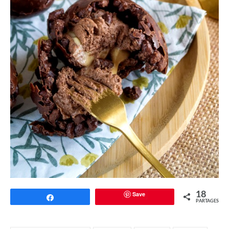
Save
18
Partagez
PARTAGES