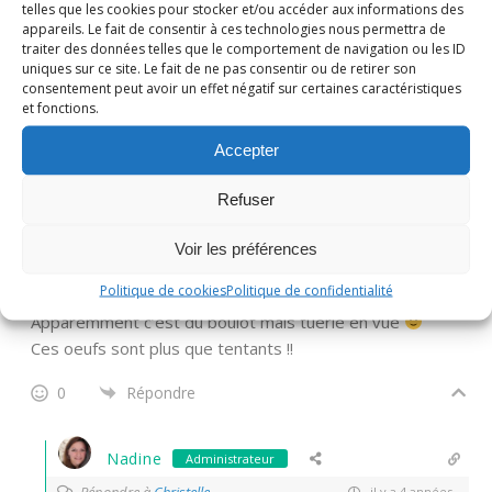
telles que les cookies pour stocker et/ou accéder aux informations des
appareils. Le fait de consentir à ces technologies nous permettra de
Nadine
Administrateur
traiter des données telles que le comportement de navigation ou les ID
uniques sur ce site. Le fait de ne pas consentir ou de retirer son
Répondre
Sandrine "Ma Bulle aux
il y a 4
consentement peut avoir un effet négatif sur certaines caractéristiques
à
Délices"
années
et fonctions.
Merci Sandrine !bon dimanche !
Accepter
0
Répondre
Refuser
Christelle
Voir les préférences
il y a 4 années
Politique de cookies
Politique de confidentialité
Apparemment c’est du boulot mais tuerie en vue
Ces oeufs sont plus que tentants !!
0
Répondre
Nadine
Administrateur
Répondre à
Christelle
il y a 4 années