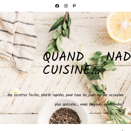
QUAND NAD
CUISINE…
… des recettes faciles, plutôt rapides, pour tous les jours ou des occasions
plus spéciales… mais toujours gourmandes!