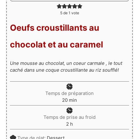
5
de 1 vote
Oeufs croustillants au
chocolat et au caramel
Une mousse au chocolat, un coeur carmale , le tout
caché dans une coque croustillante au riz soufflé!
Temps de préparation
minutes
20
min
Temps de prise au froid
heures
2
h
Type de plat:
Dessert