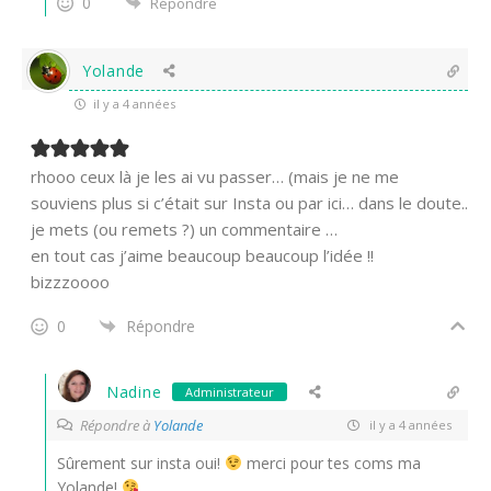
0
Répondre
Yolande
il y a 4 années
rhooo ceux là je les ai vu passer… (mais je ne me
souviens plus si c’était sur Insta ou par ici… dans le doute..
je mets (ou remets ?) un commentaire …
en tout cas j’aime beaucoup beaucoup l’idée !!
bizzzoooo
0
Répondre
Nadine
Administrateur
Répondre à
Yolande
il y a 4 années
Sûrement sur insta oui!
merci pour tes coms ma
Yolande!