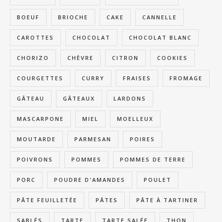
BOEUF
BRIOCHE
CAKE
CANNELLE
CAROTTES
CHOCOLAT
CHOCOLAT BLANC
CHORIZO
CHÈVRE
CITRON
COOKIES
COURGETTES
CURRY
FRAISES
FROMAGE
GÂTEAU
GÂTEAUX
LARDONS
MASCARPONE
MIEL
MOELLEUX
MOUTARDE
PARMESAN
POIRES
POIVRONS
POMMES
POMMES DE TERRE
PORC
POUDRE D'AMANDES
POULET
PÂTE FEUILLETÉE
PÂTES
PÂTE À TARTINER
SABLÉS
TARTE
TARTE SALÉE
THON