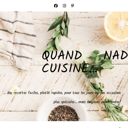
QUAND NAD
CUISINE…
… des recettes faciles, plutôt rapides, pour tous les jours ou des occasions
plus spéciales… mais toujours gourmandes!