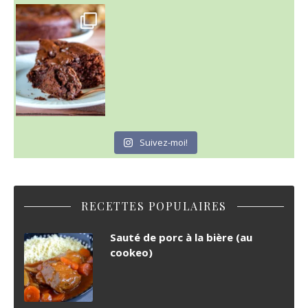
~ GÂTEAU FONDANT CHOCO NOISETTE ~
C'est lundi
Suivez-moi!
RECETTES POPULAIRES
Sauté de porc à la bière (au
cookeo)