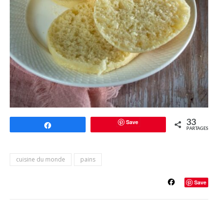
Save
33
Partagez
PARTAGES
cuisine du monde
pains
Save