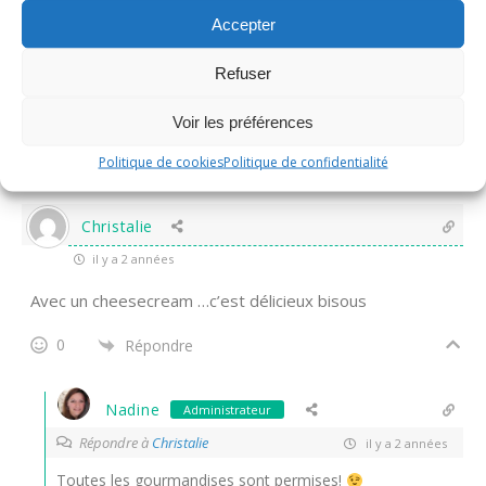
Accepter
Nadine
Administrateur
Refuser
Répondre à
thithoad
il y a 2 années
Merci beaucoup Annyvonne!
Voir les préférences
0
Répondre
Politique de cookies
Politique de confidentialité
Christalie
il y a 2 années
Avec un cheesecream …c’est délicieux bisous
0
Répondre
Nadine
Administrateur
Répondre à
Christalie
il y a 2 années
Toutes les gourmandises sont permises!