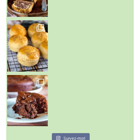
~ BUNS MAISON ~
Un peu de boulange par ici au
~ GÂTEAU FONDANT CHOCO NOISETTE ~
C'est lundi
Suivez-moi!