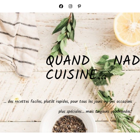
QUAND NAD
CUISINE…
… des recettes faciles, plutôt rapides, pour tous les jours ou des occasions
plus spéciales… mais toujours gourmandes!