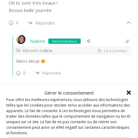
Oh ils sont très beaux !
Bisous belle journée
0
Répondre
Nadine
Administrateur
Répondre à
alicia
il y a 2 années
Merci Alicia!
0
Répondre
thithoad
Gérer le consentement
Pour offrir les meilleures expériences, nous utilisons des technologies
il y a 2 années
telles que les cookies pour stocker et/ou accéder aux informations des
appareils. Le fait de consentir à ces technologies nous permettra de
ils sont très beaux!
traiter des données telles que le comportement de navigation ou les ID
bonne journée
uniques sur ce site. Le fait de ne pas consentir ou de retirer son
consentement peut avoir un effet négatif sur certaines caractéristiques
0
et fonctions.
Répondre