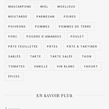
MASCARPONE
MIEL
MOELLEUX
MOUTARDE
PARMESAN
POIRES
POIVRONS
POMMES
POMMES DE TERRE
PORC
POUDRE D'AMANDES
POULET
PÂTE FEUILLETÉE
PÂTES
PÂTE À TARTINER
SABLÉS
TARTE
TARTE SALÉE
THON
TOMATES
VANILLE
VIN BLANC
YAOURT
ÉPICES
EN SAVOIR PLUS