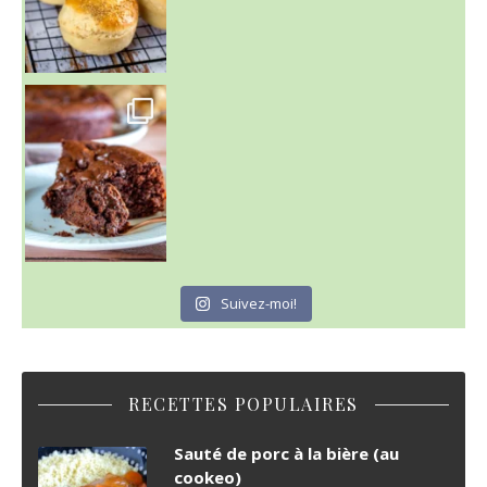
~ GÂTEAU FONDANT CHOCO NOISETTE ~
C'est lundi
Suivez-moi!
RECETTES POPULAIRES
Sauté de porc à la bière (au
cookeo)