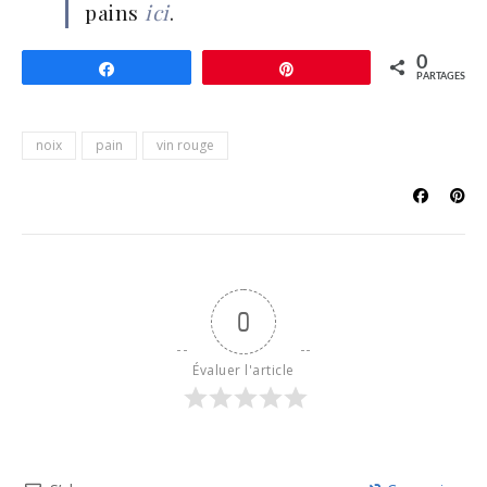
pains
ici
.
0
Partagez
Épingle
PARTAGES
noix
pain
vin rouge
0
Évaluer l'article