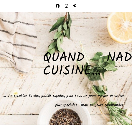
QUAND NAD
CUISINE…
… des recettes faciles, plutôt rapides, pour tous les jours ou des occasions
plus spéciales… mais toujours gourmandes!