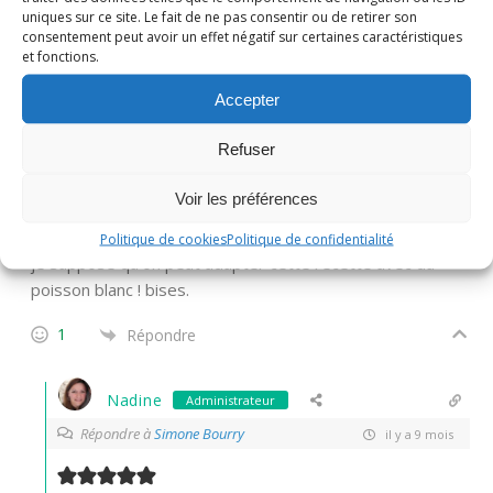
uniques sur ce site. Le fait de ne pas consentir ou de retirer son
C’est un vrai délice je te confirme!
consentement peut avoir un effet négatif sur certaines caractéristiques
et fonctions.
1
Répondre
Accepter
Simone Bourry
Refuser
il y a 9 mois
Voir les préférences
Quel plat appétissant avec sa belle croute dorée ! merci
pour la recette, On n’aime pas le saumon chez nous, mais
Politique de cookies
Politique de confidentialité
je suppose qu’on peut adapter cette recette avec du
poisson blanc ! bises.
1
Répondre
Nadine
Administrateur
Répondre à
Simone Bourry
il y a 9 mois