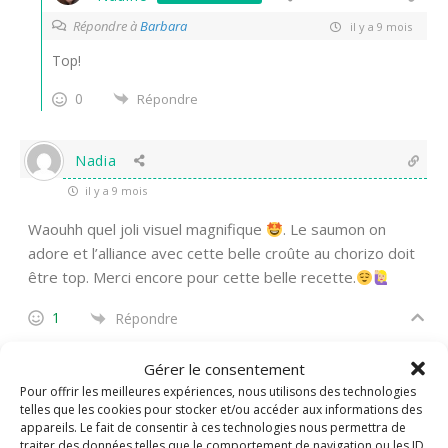
Répondre à
Barbara
il y a 9 mois
Top!
0
Répondre
Nadia
il y a 9 mois
Waouhh quel joli visuel magnifique
. Le saumon on
adore et l’alliance avec cette belle croûte au chorizo doit
être top. Merci encore pour cette belle recette.
1
Répondre
Gérer le consentement
Nadine
Administrateur
Pour offrir les meilleures expériences, nous utilisons des technologies
Répondre à
Nadia
telles que les cookies pour stocker et/ou accéder aux informations des
il y a 9 mois
appareils. Le fait de consentir à ces technologies nous permettra de
traiter des données telles que le comportement de navigation ou les ID