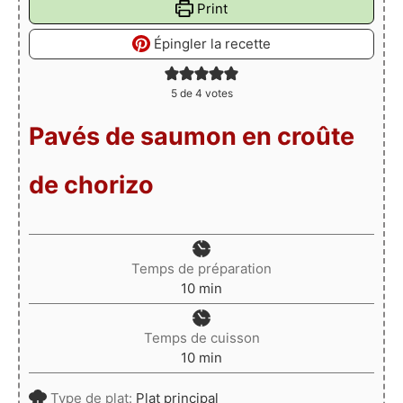
Print
Épingler la recette
5
de
4
votes
Pavés de saumon en croûte
de chorizo
Temps de préparation
minutes
10
min
Temps de cuisson
minutes
10
min
Type de plat:
Plat principal