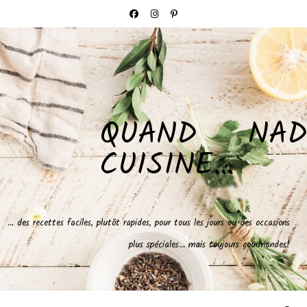
QUAND NAD
CUISINE…
… des recettes faciles, plutôt rapides, pour tous les jours ou des occasions
plus spéciales… mais toujours gourmandes!