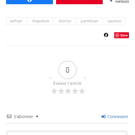
PARTAGES
airfryer
chapelure
chorizo
parmesan
saumon
Save
0
Évaluer l'article
S’abonner
Connexion