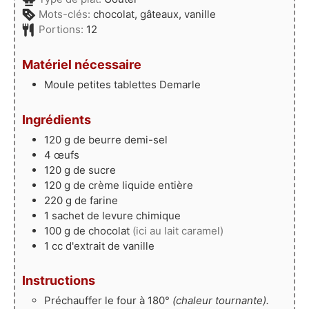
Mots-clés:
chocolat, gâteaux, vanille
Portions:
12
Matériel nécessaire
Moule petites tablettes Demarle
Ingrédients
120
g
de beurre demi-sel
4
œufs
120
g
de sucre
120
g
de crème liquide entière
220
g
de farine
1
sachet de levure chimique
100
g
de chocolat
(ici au lait caramel)
1
cc d'extrait de vanille
Instructions
Préchauffer le four à 180°
(chaleur tournante).