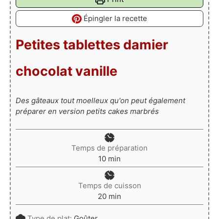
Épingler la recette
Petites tablettes damier
chocolat vanille
Des gâteaux tout moelleux qu'on peut également
préparer en version petits cakes marbrés
Temps de préparation
minutes
10
min
Temps de cuisson
minutes
20
min
Type de plat:
Goûter