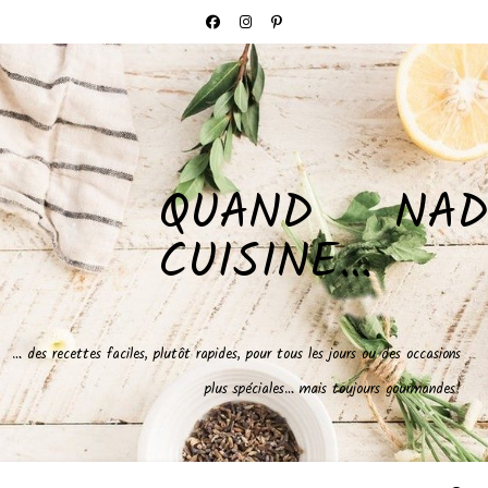
QUAND NAD
CUISINE…
… des recettes faciles, plutôt rapides, pour tous les jours ou des occasions
plus spéciales… mais toujours gourmandes!