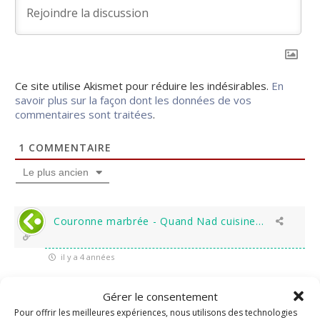
Ce site utilise Akismet pour réduire les indésirables.
En
savoir plus sur la façon dont les données de vos
commentaires sont traitées
.
1
COMMENTAIRE
Le plus ancien
Couronne marbrée - Quand Nad cuisine...
il y a 4 années
[…] Pour une version individuelle de marbrés, retrouvez
Gérer le consentement
mes donuts marbrés ou encore mes petites tablettes
Pour offrir les meilleures expériences, nous utilisons des technologies
damier! […]