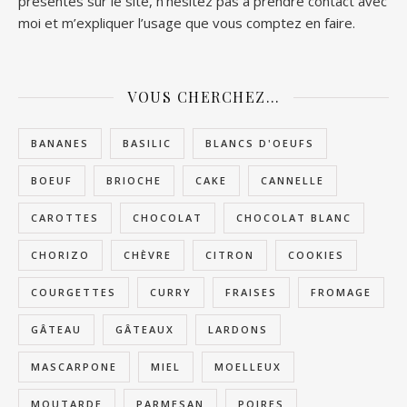
présentes sur le site, n’hésitez pas à prendre contact avec
moi et m’expliquer l’usage que vous comptez en faire.
VOUS CHERCHEZ…
BANANES
BASILIC
BLANCS D'OEUFS
BOEUF
BRIOCHE
CAKE
CANNELLE
CAROTTES
CHOCOLAT
CHOCOLAT BLANC
CHORIZO
CHÈVRE
CITRON
COOKIES
COURGETTES
CURRY
FRAISES
FROMAGE
GÂTEAU
GÂTEAUX
LARDONS
MASCARPONE
MIEL
MOELLEUX
MOUTARDE
PARMESAN
POIRES