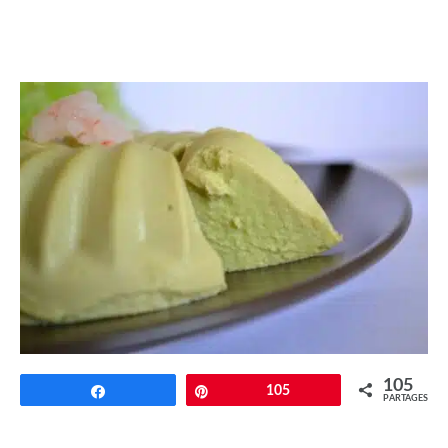
105
Partagez
Épingle
105
PARTAGES