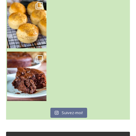
~ BUNS MAISON ~
Un peu de boulange par ici au
~ GÂTEAU FONDANT CHOCO NOISETTE ~
C'est lundi
Suivez-moi!