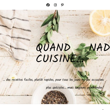
QUAND NAD
CUISINE…
… des recettes faciles, plutôt rapides, pour tous les jours ou des occasions
plus spéciales… mais toujours gourmandes!