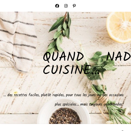
QUAND NAD
CUISINE…
… des recettes faciles, plutôt rapides, pour tous les jours ou des occasions
plus spéciales… mais toujours gourmandes!