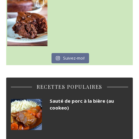
~ GÂTEAU FONDANT CHOCO NOISETTE ~
C'est lundi
Suivez-moi!
RECETTES POPULAIRES
Sauté de porc à la bière (au
cookeo)