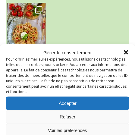
~ SALADE DE PÂTES AUX DEUX TOMATES THON ET BURRA
Gérer le consentement
Pour offrir les meilleures expériences, nous utilisons des technologies
~ FINANCIERS MYRTILLES ET CITRON ~
Aujourd'hu
telles que les cookies pour stocker et/ou accéder aux informations des
appareils. Le fait de consentir à ces technologies nous permettra de
traiter des données telles que le comportement de navigation ou les ID
uniques sur ce site. Le fait de ne pas consentir ou de retirer son
consentement peut avoir un effet négatif sur certaines caractéristiques
et fonctions.
Accepter
Refuser
Voir les préférences