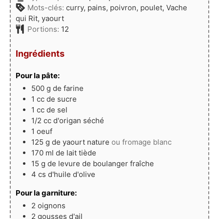
Mots-clés:
curry, pains, poivron, poulet, Vache
qui Rit, yaourt
Portions:
12
Ingrédients
Pour la pâte:
500
g
de farine
1
cc
de sucre
1
cc
de sel
1/2
cc
d'origan séché
1
oeuf
125
g
de yaourt nature
ou fromage blanc
170
ml
de lait tiède
15
g
de levure de boulanger fraîche
4
cs
d'huile d'olive
Pour la garniture:
2
oignons
2
gousses
d'ail