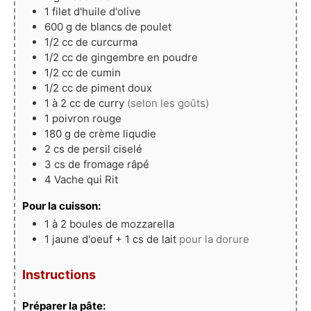
1
filet
d'huile d'olive
600
g
de blancs de poulet
1/2
cc
de curcurma
1/2
cc
de gingembre en poudre
1/2
cc
de cumin
1/2
cc
de piment doux
1 à 2
cc
de curry
(selon les goûts)
1
poivron rouge
180
g
de crème liqudie
2
cs
de persil ciselé
3
cs
de fromage râpé
4
Vache qui Rit
Pour la cuisson:
1 à 2
boules
de mozzarella
1
jaune
d'oeuf + 1 cs de lait
pour la dorure
Instructions
Préparer la pâte: