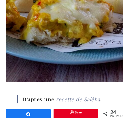
D’après une
recette de Saléha
.
Save
24
Partagez
PARTAGES