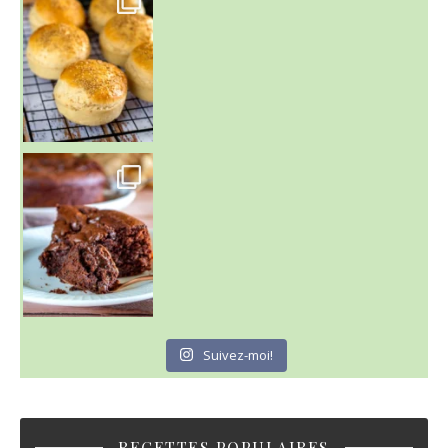
Un peu de boulange par ici au
~ GÂTEAU FONDANT CHOCO NOISETTE ~
C'est lundi
Suivez-moi!
RECETTES POPULAIRES