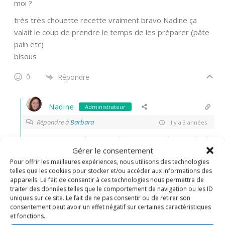
moi ?
très très chouette recette vraiment bravo Nadine ça
valait le coup de prendre le temps de les préparer (pâte
pain etc)
bisous
0
Répondre
Nadine
Administrateur
Répondre à
Barbara
il y a 3 années
Oui aucun regret d’y passer du temps quand on se régale
Gérer le consentement
au bout du compte!
Pour offrir les meilleures expériences, nous utilisons des technologies
1
Répondre
telles que les cookies pour stocker et/ou accéder aux informations des
appareils. Le fait de consentir à ces technologies nous permettra de
traiter des données telles que le comportement de navigation ou les ID
Barbara
uniques sur ce site. Le fait de ne pas consentir ou de retirer son
consentement peut avoir un effet négatif sur certaines caractéristiques
Répondre à
Nadine
il y a 3 années
et fonctions.