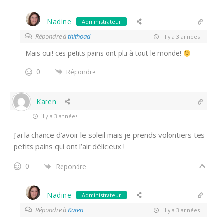
Nadine
Administrateur
Répondre à
thithoad
il y a 3 années
Mais oui! ces petits pains ont plu à tout le monde!
0
Répondre
Karen
il y a 3 années
J’ai la chance d’avoir le soleil mais je prends volontiers tes
petits pains qui ont l’air délicieux !
0
Répondre
Nadine
Administrateur
Répondre à
Karen
il y a 3 années