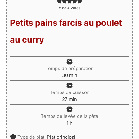
5
de
4
votes
Petits pains farcis au poulet
au curry
Temps de préparation
minutes
30
min
Temps de cuisson
minutes
27
min
Temps de levée de la pâte
heure
1
h
Type de plat:
Plat principal