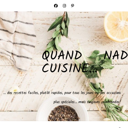
QUAND NAD
CUISINE…
… des recettes faciles, plutôt rapides, pour tous les jours ou des occasions
plus spéciales… mais toujours gourmandes!