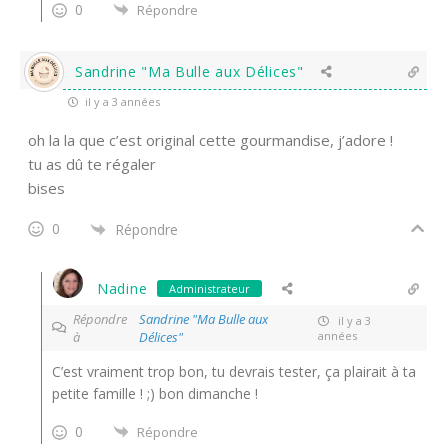
0
Répondre
Sandrine "Ma Bulle aux Délices"
il y a 3 années
oh la la que c’est original cette gourmandise, j’adore !
tu as dû te régaler
bises
0
Répondre
Nadine
Administrateur
Répondre
Sandrine "Ma Bulle aux
il y a 3
à
Délices"
années
C’est vraiment trop bon, tu devrais tester, ça plairait à ta
petite famille ! ;⁠) bon dimanche !
0
Répondre