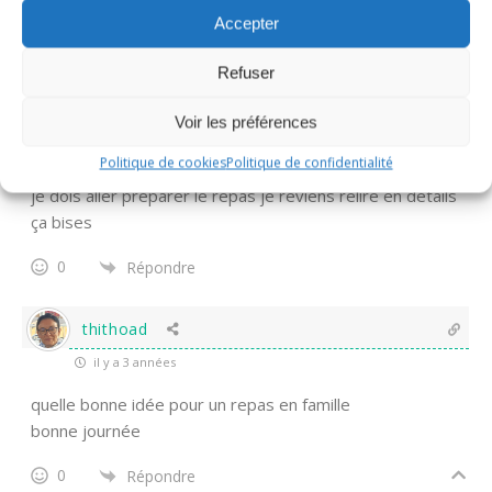
tout à fait
Accepter
0
Répondre
Refuser
Barbara
Voir les préférences
il y a 3 années
Politique de cookies
Politique de confidentialité
je dois aller préparer le repas je reviens relire en détails
ça bises
0
Répondre
thithoad
il y a 3 années
quelle bonne idée pour un repas en famille
bonne journée
0
Répondre