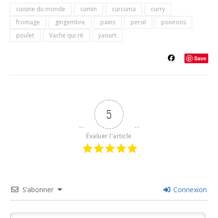
cuisine du monde
cumin
curcuma
curry
fromage
gingembre
pains
persil
poivrons
poulet
Vache qui rit
yaourt
Save
5
Évaluer l'article
S’abonner
Connexion