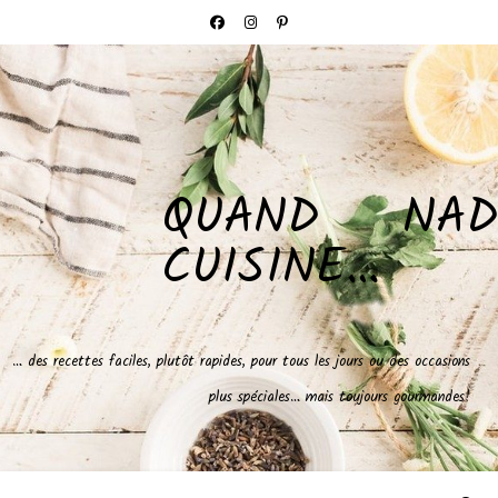
QUAND NAD
CUISINE…
… des recettes faciles, plutôt rapides, pour tous les jours ou des occasions
plus spéciales… mais toujours gourmandes!