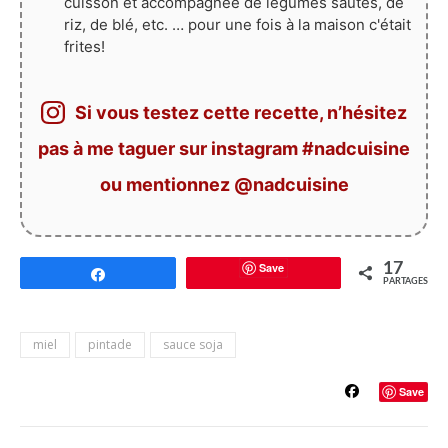
cuisson et accompagnée de légumes sautés, de
riz, de blé, etc. … pour une fois à la maison c'était
frites!
Si vous testez cette recette, n’hésitez
pas à me taguer sur instagram #nadcuisine
ou mentionnez @nadcuisine
Save
17
Partagez
PARTAGES
miel
pintade
sauce soja
Save