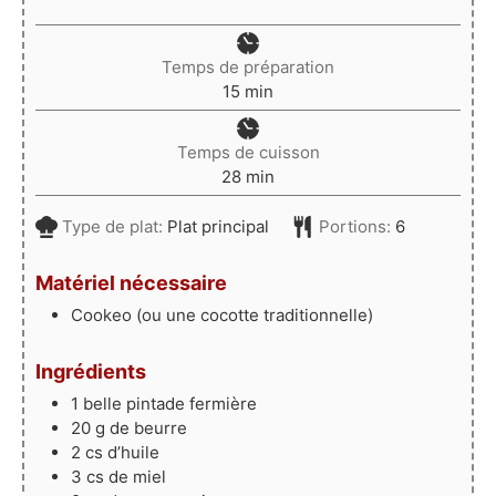
Temps de préparation
minutes
15
min
Temps de cuisson
minutes
28
min
Type de plat:
Plat principal
Portions:
6
Matériel nécessaire
Cookeo (ou une cocotte traditionnelle)
Ingrédients
1
belle pintade fermière
20
g
de beurre
2
cs d’huile
3
cs de miel