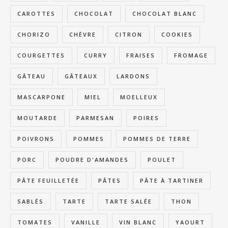
CAROTTES
CHOCOLAT
CHOCOLAT BLANC
CHORIZO
CHÈVRE
CITRON
COOKIES
COURGETTES
CURRY
FRAISES
FROMAGE
GÂTEAU
GÂTEAUX
LARDONS
MASCARPONE
MIEL
MOELLEUX
MOUTARDE
PARMESAN
POIRES
POIVRONS
POMMES
POMMES DE TERRE
PORC
POUDRE D'AMANDES
POULET
PÂTE FEUILLETÉE
PÂTES
PÂTE À TARTINER
SABLÉS
TARTE
TARTE SALÉE
THON
TOMATES
VANILLE
VIN BLANC
YAOURT