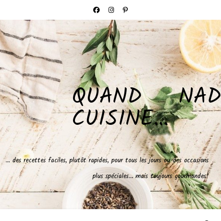
QUAND NAD
CUISINE…
… des recettes faciles, plutôt rapides, pour tous les jours ou des occasions
plus spéciales… mais toujours gourmandes!