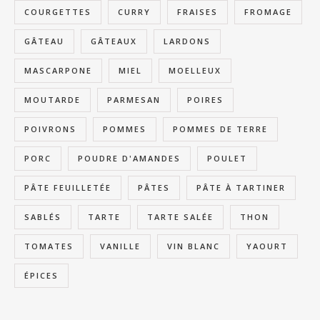
COURGETTES
CURRY
FRAISES
FROMAGE
GÂTEAU
GÂTEAUX
LARDONS
MASCARPONE
MIEL
MOELLEUX
MOUTARDE
PARMESAN
POIRES
POIVRONS
POMMES
POMMES DE TERRE
PORC
POUDRE D'AMANDES
POULET
PÂTE FEUILLETÉE
PÂTES
PÂTE À TARTINER
SABLÉS
TARTE
TARTE SALÉE
THON
TOMATES
VANILLE
VIN BLANC
YAOURT
ÉPICES