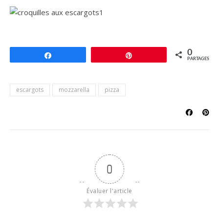
0
Partagez
Épingle
PARTAGES
escargots
mozzarella
pizza
0
Évaluer l'article