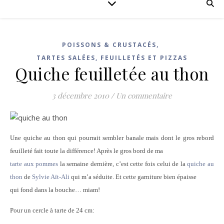
,
POISSONS & CRUSTACÉS
TARTES SALÉES, FEUILLETÉS ET PIZZAS
Quiche feuilletée au thon
3 décembre 2010
/
Un commentaire
Une quiche au thon qui pourrait sembler banale mais dont le gros rebord
feuilleté fait toute la différence! Après le gros bord de ma
tarte aux pommes
la semaine dernière, c’est cette fois celui de la
quiche au
thon
de
Sylvie Aït-Ali
qui m’a séduite. Et cette garniture bien épaisse
qui fond dans la bouche… miam!
Pour un cercle à tarte de 24 cm: