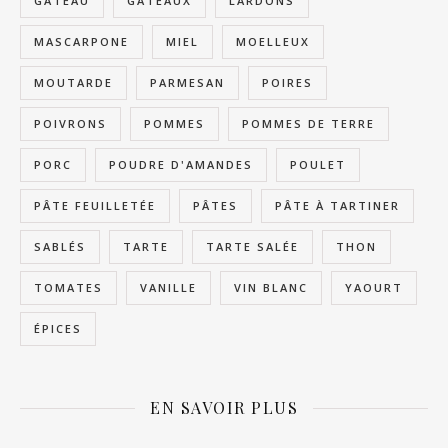
GÂTEAU
GÂTEAUX
LARDONS
MASCARPONE
MIEL
MOELLEUX
MOUTARDE
PARMESAN
POIRES
POIVRONS
POMMES
POMMES DE TERRE
PORC
POUDRE D'AMANDES
POULET
PÂTE FEUILLETÉE
PÂTES
PÂTE À TARTINER
SABLÉS
TARTE
TARTE SALÉE
THON
TOMATES
VANILLE
VIN BLANC
YAOURT
ÉPICES
EN SAVOIR PLUS