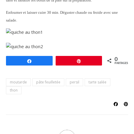
tarte et rabattre les bords de la pâte sur la préparation.
Enfourner et laisser cuire 30 min. Déguster chaude ou froide avec une
salade.
0
Partagez
Épingle
PARTAGES
moutarde
pâte feuilletée
persil
tarte salée
thon