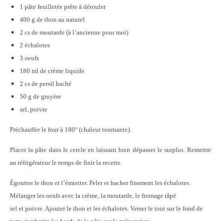
1 pâte feuilletée prête à dérouler
400 g de thon au naturel
2 cs de moutarde (à l’ancienne pour moi)
2 échalotes
3 oeufs
180 ml de crème liquide
2 cs de persil haché
50 g de gruyère
sel, poivre
Préchauffer le four à 180° (chaleur tournante).
Placer la pâte dans le cercle en laissant bien dépasser le surplus. Remettre
au réfrigérateur le temps de finir la recette.
Égoutter le thon et l’émietter. Peler et hacher finement les échalotes.
Mélanger les oeufs avec la crème, la moutarde, le fromage râpé
sel et poivre. Ajouter le thon et les échalotes. Verser le tout sur le fond de