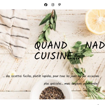
QUAND NAD
CUISINE…
… des recettes faciles, plutôt rapides, pour tous les jours ou des occasions
plus spéciales… mais toujours gourmandes!