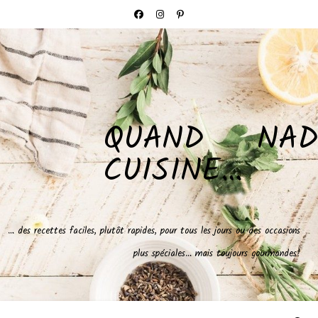
QUAND NAD
CUISINE…
… des recettes faciles, plutôt rapides, pour tous les jours ou des occasions
plus spéciales… mais toujours gourmandes!