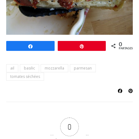
0
Partagez
Épingle
PARTAGES
ail
basilic
mozzarella
parmesan
tomates séchées
0