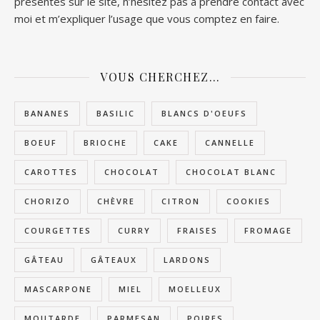
présentes sur le site, n’hésitez pas à prendre contact avec
moi et m’expliquer l’usage que vous comptez en faire.
VOUS CHERCHEZ…
BANANES
BASILIC
BLANCS D'OEUFS
BOEUF
BRIOCHE
CAKE
CANNELLE
CAROTTES
CHOCOLAT
CHOCOLAT BLANC
CHORIZO
CHÈVRE
CITRON
COOKIES
COURGETTES
CURRY
FRAISES
FROMAGE
GÂTEAU
GÂTEAUX
LARDONS
MASCARPONE
MIEL
MOELLEUX
MOUTARDE
PARMESAN
POIRES