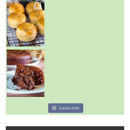
~ BUNS MAISON ~
Un peu de boulange par ici au
~ GÂTEAU FONDANT CHOCO NOISETTE ~
C'est lundi
Suivez-moi!