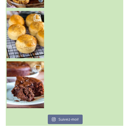
~ BUNS MAISON ~
Un peu de boulange par ici au
~ GÂTEAU FONDANT CHOCO NOISETTE ~
C'est lundi
Suivez-moi!