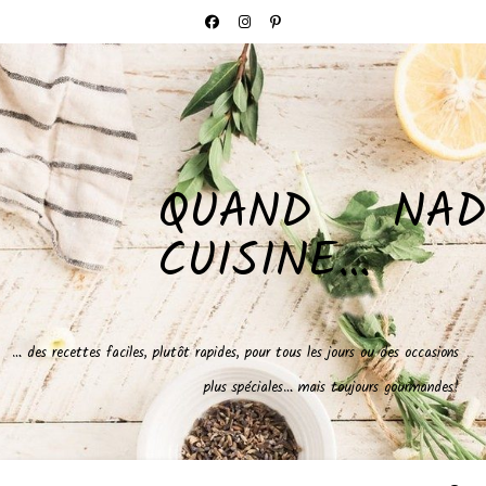
QUAND NAD
CUISINE…
… des recettes faciles, plutôt rapides, pour tous les jours ou des occasions
plus spéciales… mais toujours gourmandes!