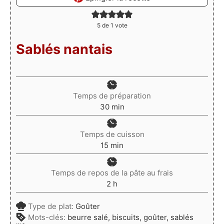
5
de 1 vote
Sablés nantais
Temps de préparation
minutes
30
min
Temps de cuisson
minutes
15
min
Temps de repos de la pâte au frais
heures
2
h
Type de plat:
Goûter
Mots-clés:
beurre salé, biscuits, goûter, sablés