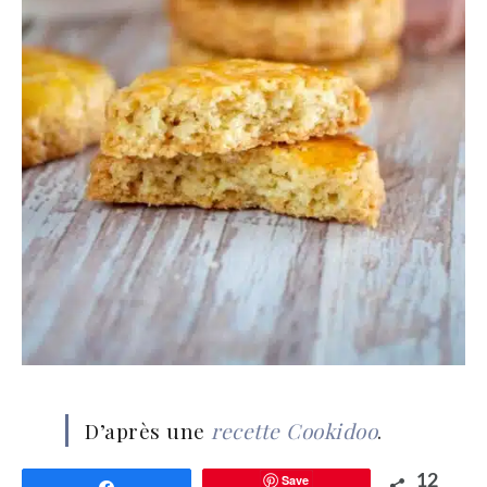
D’après une
recette Cookidoo
.
Save
12