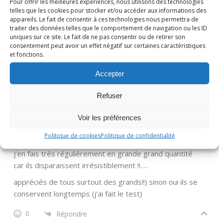
Pour offrir les meilleures expériences, nous utilisons des technologies
telles que les cookies pour stocker et/ou accéder aux informations des
appareils. Le fait de consentir à ces technologies nous permettra de
Nadine
Administrateur
traiter des données telles que le comportement de navigation ou les ID
uniques sur ce site. Le fait de ne pas consentir ou de retirer son
Répondre à
Karen
il y a 1 année
consentement peut avoir un effet négatif sur certaines caractéristiques
et fonctions.
Oui un délice! merci Karen!
Accepter
0
Répondre
Refuser
Barbara
Voir les préférences
il y a 1 année
Politique de cookies
Politique de confidentialité
j’en fais très régulièrement en grande grand quantité
car ils disparaissent irrésistiblement !!….
appréciés de tous surtout des grands!!) sinon oui ils se
conservent longtemps (j’ai fait le test)
0
Répondre