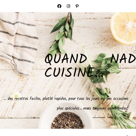
QUAND NAD
CUISINE…
… des recettes faciles, plutôt rapides, pour tous les jours ou des occasions
plus spéciales… mais toujours gourmandes!