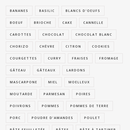
BANANES
BASILIC
BLANCS D'OEUFS
BOEUF
BRIOCHE
CAKE
CANNELLE
CAROTTES
CHOCOLAT
CHOCOLAT BLANC
CHORIZO
CHÈVRE
CITRON
COOKIES
COURGETTES
CURRY
FRAISES
FROMAGE
GÂTEAU
GÂTEAUX
LARDONS
MASCARPONE
MIEL
MOELLEUX
MOUTARDE
PARMESAN
POIRES
POIVRONS
POMMES
POMMES DE TERRE
PORC
POUDRE D'AMANDES
POULET
PÂTE FEUILLETÉE
PÂTES
PÂTE À TARTINER