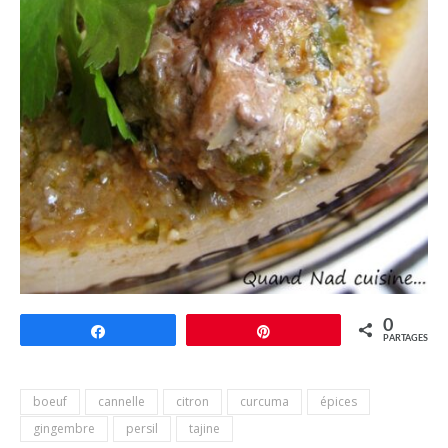
0
Partagez
Épingle
PARTAGES
boeuf
cannelle
citron
curcuma
épices
gingembre
persil
tajine