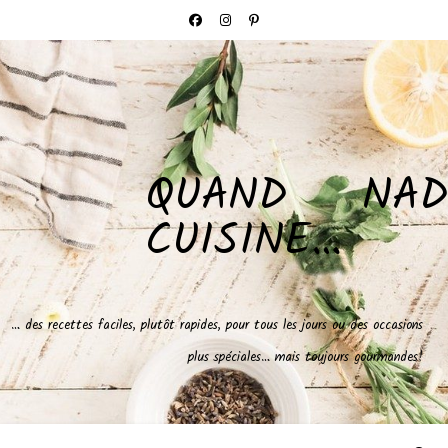
QUAND NAD
CUISINE…
… des recettes faciles, plutôt rapides, pour tous les jours ou des occasions
plus spéciales… mais toujours gourmandes!