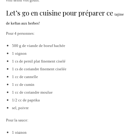
voir selon vos goûts.
Let’s go en cuisine pour préparer ce
tajine
de keftas aux herbes!
Pour 4 personnes:
500 g de viande de boeuf hachée
1 oignon
1 cs de persil plat finement ciselé
1 cs de coriandre finement ciselée
1 cc de cannelle
1 cc de cumin
1 cc de coriandre moulue
1/2 cc de paprika
sel, poivre
Pour la sauce:
1 oignon