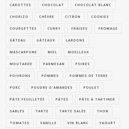
CAROTTES
CHOCOLAT
CHOCOLAT BLANC
CHORIZO
CHÈVRE
CITRON
COOKIES
COURGETTES
CURRY
FRAISES
FROMAGE
GÂTEAU
GÂTEAUX
LARDONS
MASCARPONE
MIEL
MOELLEUX
MOUTARDE
PARMESAN
POIRES
POIVRONS
POMMES
POMMES DE TERRE
PORC
POUDRE D'AMANDES
POULET
PÂTE FEUILLETÉE
PÂTES
PÂTE À TARTINER
SABLÉS
TARTE
TARTE SALÉE
THON
TOMATES
VANILLE
VIN BLANC
YAOURT