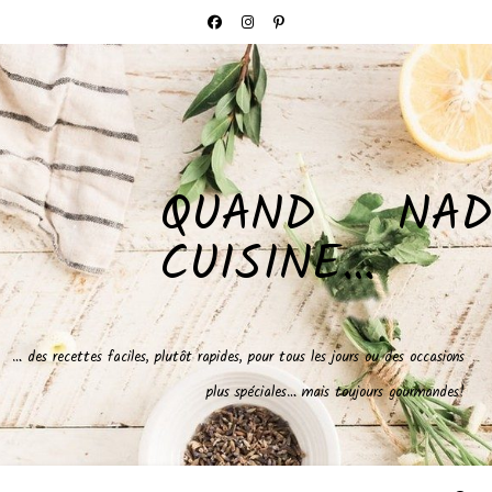
QUAND NAD
CUISINE…
… des recettes faciles, plutôt rapides, pour tous les jours ou des occasions
plus spéciales… mais toujours gourmandes!