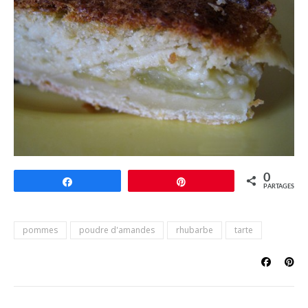
0
Partagez
Épingle
PARTAGES
pommes
poudre d'amandes
rhubarbe
tarte