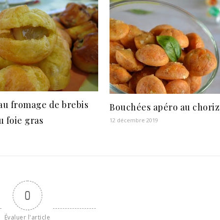
au fromage de brebis
Bouchées apéro au chori
u foie gras
12 décembre 2019
0
Évaluer l'article