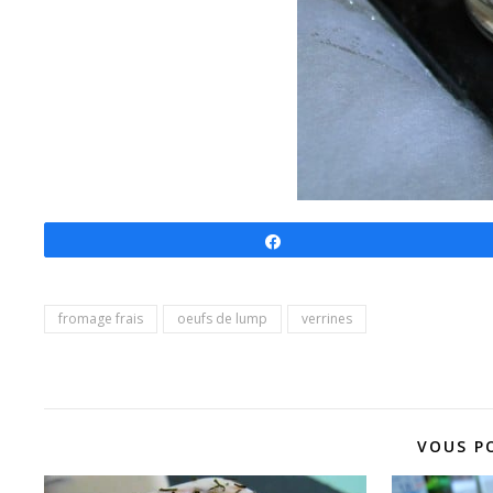
Partagez
fromage frais
oeufs de lump
verrines
VOUS P