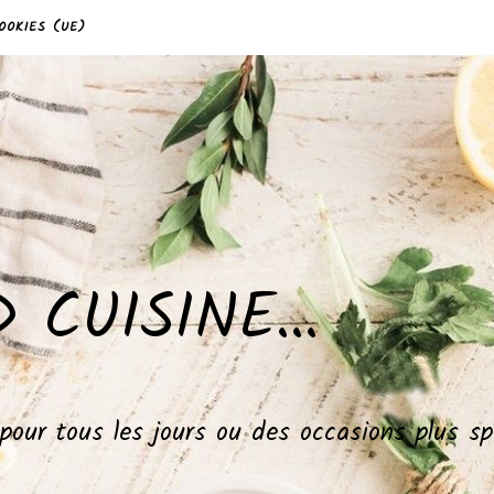
OOKIES (UE)
 CUISINE…
, pour tous les jours ou des occasions plus 