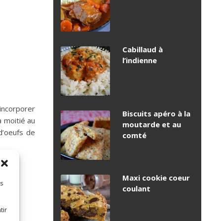
Cabillaud à
l’indienne
’incorporer
Biscuits apéro à la
 moitié au
moutarde et au
d’oeufs de
comté
Maxi cookie coeur
es
coulant
tir