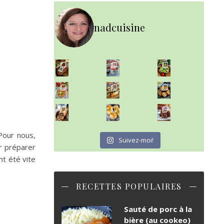
nadcuisine
~ NICE CREAM À LA FRAISE ~
Presque un mois que
~ SALADE DE PÂTES AUX DEUX TOMATES THON ET BURRA
~ FINANCIERS MYRTILLES ET CITRON ~
Aujourd'hu
~ BUNS MAISON ~
~ GÂTEAU FONDANT CHOCO NOISETTE ~
Un peu de boulange par ici au
C'est lundi
Pour nous,
Suivez-moi!
ur préparer
nt été vite
RECETTES POPULAIRES
Sauté de porc à la
bière (au cookeo)