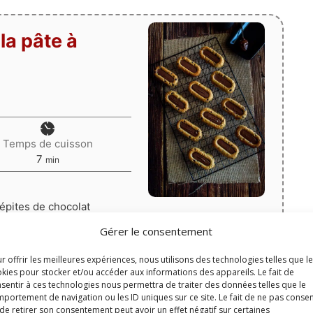
la pâte à
Temps de cuisson
minutes
7
min
pépites de chocolat
Print
Gérer le consentement
Épingler la recette
r offrir les meilleures expériences, nous utilisons des technologies telles que l
kies pour stocker et/ou accéder aux informations des appareils. Le fait de
Barquettes Savarin
sentir à ces technologies nous permettra de traiter des données telles que le
one (guydemarle.com)
portement de navigation ou les ID uniques sur ce site. Le fait de ne pas consen
de retirer son consentement peut avoir un effet négatif sur certaines