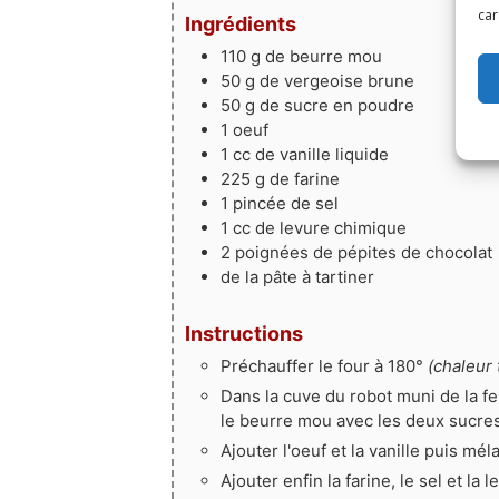
car
Ingrédients
110
g
de beurre mou
50
g
de vergeoise brune
50
g
de sucre en poudre
1
oeuf
1
cc
de vanille liquide
225
g
de farine
1
pincée
de sel
1
cc
de levure chimique
2
poignées
de pépites de chocolat
de la pâte à tartiner
Instructions
Préchauffer le four à 180°
(chaleur 
Dans la cuve du robot muni de la fe
le beurre mou avec les deux sucres
Ajouter l'oeuf et la vanille puis mél
Ajouter enfin la farine, le sel et la