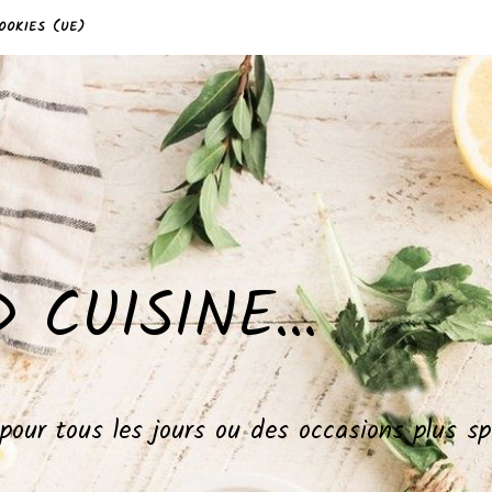
OOKIES (UE)
 CUISINE…
, pour tous les jours ou des occasions plus 