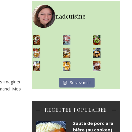
nadcuisine
~ NICE CREAM À LA FRAISE ~
Presque un mois que
~ SALADE DE PÂTES AUX DEUX TOMATES THON ET BURRA
~ FINANCIERS MYRTILLES ET CITRON ~
Aujourd'hu
~ BUNS MAISON ~
~ GÂTEAU FONDANT CHOCO NOISETTE ~
Un peu de boulange par ici au
C'est lundi
es imaginer
Suivez-moi!
rmand! Mes
RECETTES POPULAIRES
Sauté de porc à la
bière (au cookeo)