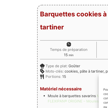
Barquettes cookies à 
tartiner
Temps de préparation
minutes
15
min
Type de plat:
Goûter
Mots-clés:
cookies, pâte à tartiner, 
Portions:
15
Matériel nécessaire
Pou
coo
Moule à barquettes savarins
Moule 
con
FLEXIPAN® ORIGINE – Moules silic
com
ou 