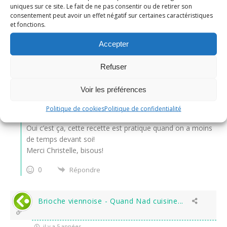
uniques sur ce site. Le fait de ne pas consentir ou de retirer son
Coucou Nad,
consentement peut avoir un effet négatif sur certaines caractéristiques
Ta brioche m’a l’air troooooop bonne !! En plus la 2ème
et fonctions.
levée est plutôt rapide…on peut se régaler plus vite
Bises et belle semaine à toi Nad !
Accepter
0
Répondre
Refuser
Voir les préférences
Nadine
Administrateur
Politique de cookies
Politique de confidentialité
Répondre à
Christelle
il y a 5 années
Oui c’est ça, cette recette est pratique quand on a moins
de temps devant soi!
Merci Christelle, bisous!
0
Répondre
Brioche viennoise - Quand Nad cuisine...
il y a 5 années