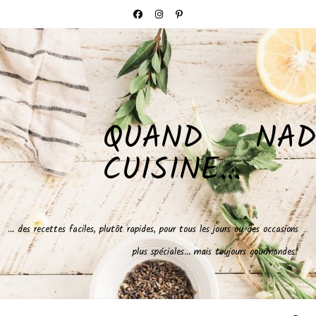
QUAND NAD
CUISINE…
… des recettes faciles, plutôt rapides, pour tous les jours ou des occasions
plus spéciales… mais toujours gourmandes!