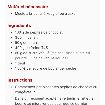
Matériel nécessaire
Moule à brioche, à kouglof ou à cake
Ingrédients
100
g
de pépites de chocolat
300
ml
de lait
50
g
de beurre
400
g
de farine T45
60
g
de sucre vanillé
(maison, sinon sucre en
poudre + 1 cs de vanille liquide)
1
oeuf
1
cc ½
de levure de boulanger sèche
Instructions
Commencer par placer les pépites de chocolat au
congélateur.
Dans un récipient adapté, faire tiédir le lait et le
beurre au micro-ondes pour que ce dernier