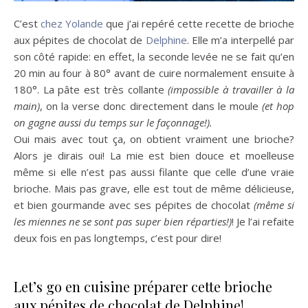
C’est
chez Yolande
que j’ai repéré cette recette de brioche
aux pépites de chocolat de
Delphine
. Elle m’a interpellé par
son côté rapide: en effet, la seconde levée ne se fait qu’en
20 min au four à 80° avant de cuire normalement ensuite à
180°. La pâte est très collante
(impossible à travailler à la
main)
, on la verse donc directement dans le moule
(et hop
on gagne aussi du temps sur le façonnage!).
Oui mais avec tout ça, on obtient vraiment une brioche?
Alors je dirais oui! La mie est bien douce et moelleuse
même si elle n’est pas aussi filante que celle d’une vraie
brioche. Mais pas grave, elle est tout de même délicieuse,
et bien gourmande avec ses pépites de chocolat
(même si
les miennes ne se sont pas super bien réparties!)
! Je l’ai refaite
deux fois en pas longtemps, c’est pour dire!
Let’s go en cuisine préparer cette brioche
aux pépites de chocolat de Delphine!