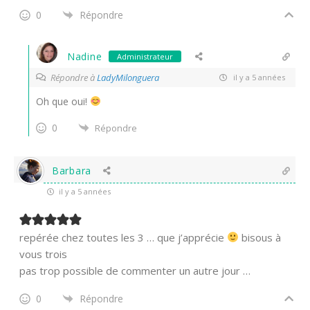
0
Répondre
Nadine
Administrateur
Répondre à
LadyMilonguera
il y a 5 années
Oh que oui!
0
Répondre
Barbara
il y a 5 années
repérée chez toutes les 3 … que j’apprécie
bisous à
vous trois
pas trop possible de commenter un autre jour …
0
Répondre