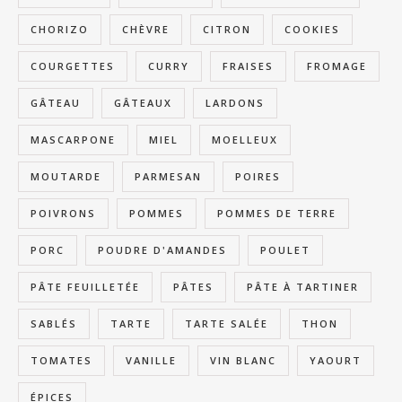
CHORIZO
CHÈVRE
CITRON
COOKIES
COURGETTES
CURRY
FRAISES
FROMAGE
GÂTEAU
GÂTEAUX
LARDONS
MASCARPONE
MIEL
MOELLEUX
MOUTARDE
PARMESAN
POIRES
POIVRONS
POMMES
POMMES DE TERRE
PORC
POUDRE D'AMANDES
POULET
PÂTE FEUILLETÉE
PÂTES
PÂTE À TARTINER
SABLÉS
TARTE
TARTE SALÉE
THON
TOMATES
VANILLE
VIN BLANC
YAOURT
ÉPICES