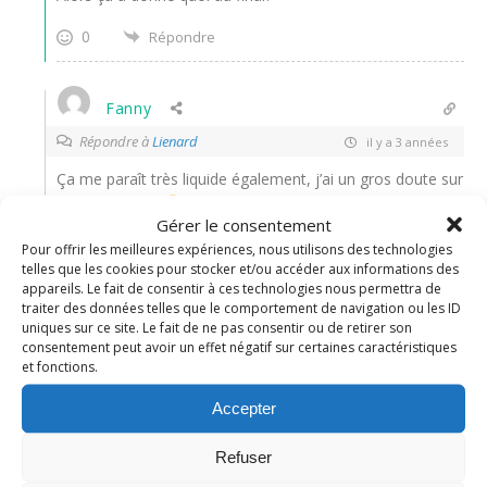
0
Répondre
Fanny
Répondre à
Lienard
il y a 3 années
Ça me paraît très liquide également, j’ai un gros doute sur
le résultat final
mon insert framboise a filé direct dans
Gérer le consentement
le fond…
Pour offrir les meilleures expériences, nous utilisons des technologies
0
telles que les cookies pour stocker et/ou accéder aux informations des
Répondre
appareils. Le fait de consentir à ces technologies nous permettra de
traiter des données telles que le comportement de navigation ou les ID
uniques sur ce site. Le fait de ne pas consentir ou de retirer son
Nadine
Administrateur
consentement peut avoir un effet négatif sur certaines caractéristiques
Répondre à
Fanny
il y a 3 années
et fonctions.
La mousse ne doit pas être liquide si la crème est
Accepter
suffisamment montée. Bien en mettre les 3/4 dans le
moule pour justement éviter que l’insert de tombe trop
Refuser
au fond. Mais ça va le faire!