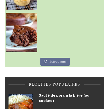
~ GÂTEAU FONDANT CHOCO NOISETTE ~
C'est lundi
Suivez-moi!
RECETTES POPULAIRES
Sauté de porc à la bière (au
cookeo)