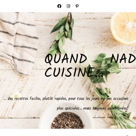
QUAND NAD
CUISINE…
… des recettes faciles, plutôt rapides, pour tous les jours ou des occasions
plus spéciales… mais toujours gourmandes!