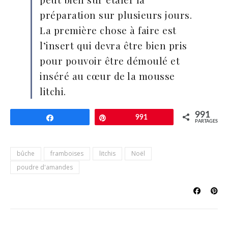
préparation sur plusieurs jours.
La première chose à faire est
l’insert qui devra être bien pris
pour pouvoir être démoulé et
inséré au cœur de la mousse
litchi.
991
Partagez
Épingle
991
PARTAGES
bûche
framboises
litchis
Noël
poudre d'amandes