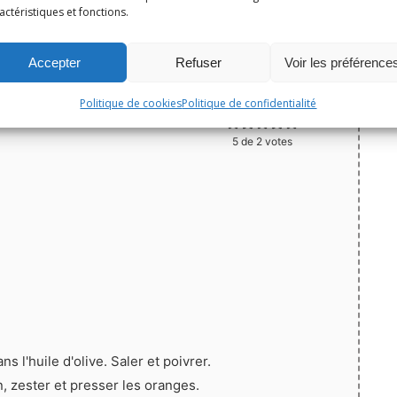
e:
actéristiques et fonctions.
Noël
Portions:
4
Print
Accepter
Refuser
Voir les préférence
Épingler la recette
Politique de cookies
Politique de confidentialité
5
de
2
votes
s l'huile d'olive. Saler et poivrer.
, zester et presser les oranges.