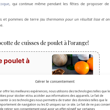
toque
, qui continue même pendant les fêtes de proposer de j
tes et pommes de terre
(au thermomix pour un résultat lisse et on
e.
cotte de cuisses de poulet à l’orange!
 poulet à
Gérer le consentement
r offrir les meilleures expériences, nous utilisons des technologies telles que l
kies pour stocker et/ou accéder aux informations des appareils. Le fait de
Temps de cuisson
sentir à ces technologies nous permettra de traiter des données telles que le
minutes
30
min
portement de navigation ou les ID uniques sur ce site. Le fait de ne pas consen
de retirer son consentement peut avoir un effet négatif sur certaines