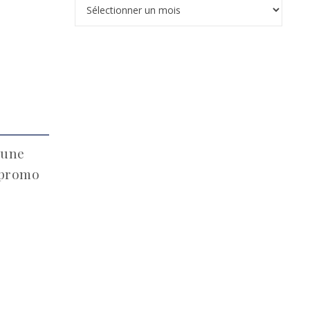
Archives
’une
 promo