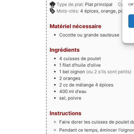
Type de plat:
Plat principal
Cuisin
car
Mots-clés:
4 épices, orange, poulet
Matériel nécessaire
Cocotte
ou grande sauteuse
Ingrédients
4
cuisses de poulet
1
filet
d'huile d'olive
1
bel
oignon
(ou 2 s'ils sont petits)
2
oranges
2
cc
de mélange 4 épices
400
ml
d'eau
sel, poivre
Instructions
Faire dorer les cuisses de poulet dan
Pendant ce temps, émincer l'oignon