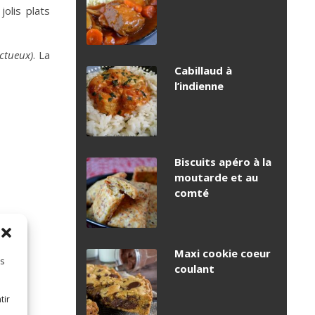
olis plats
ctueux)
. La
Cabillaud à
l’indienne
Biscuits apéro à la
moutarde et au
comté
Maxi cookie coeur
es
coulant
tir