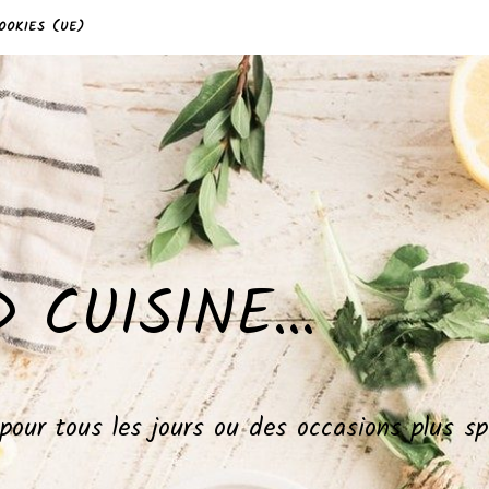
OOKIES (UE)
 CUISINE…
, pour tous les jours ou des occasions plus 