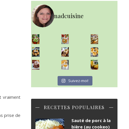
nadcuisine
~ SALADE DE PÂTES AUX DEUX TOMATES THON ET BURRA
~ FINANCIERS MYRTILLES ET CITRON ~
Aujourd'hu
~ BUNS MAISON ~
Un peu de boulange par ici au
~ GÂTEAU FONDANT CHOCO NOISETTE ~
C'est lundi
Suivez-moi!
t vraiment
RECETTES POPULAIRES
ns prise de
Sauté de porc à la
bière (au cookeo)