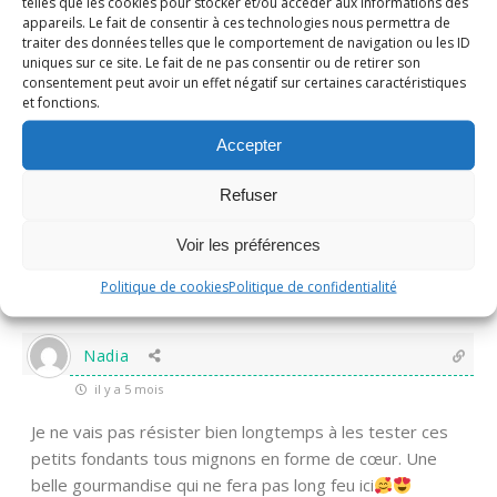
telles que les cookies pour stocker et/ou accéder aux informations des
il y a 5 mois
appareils. Le fait de consentir à ces technologies nous permettra de
traiter des données telles que le comportement de navigation ou les ID
Extra !! bravo bises
uniques sur ce site. Le fait de ne pas consentir ou de retirer son
consentement peut avoir un effet négatif sur certaines caractéristiques
et fonctions.
0
Répondre
Accepter
Nadine
Administrateur
Refuser
Répondre à
Christalie
il y a 5 mois
Merci Christalie! bisous
Voir les préférences
Politique de cookies
Politique de confidentialité
0
Répondre
Nadia
il y a 5 mois
Je ne vais pas résister bien longtemps à les tester ces
petits fondants tous mignons en forme de cœur. Une
belle gourmandise qui ne fera pas long feu ici