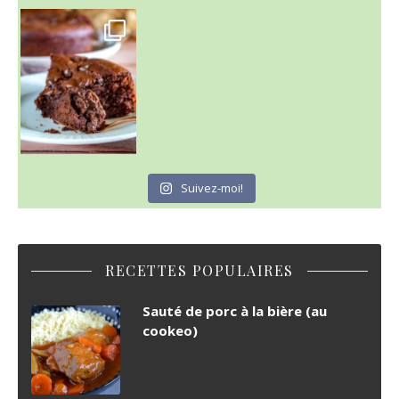
~ GÂTEAU FONDANT CHOCO NOISETTE ~
C'est lundi
Suivez-moi!
RECETTES POPULAIRES
Sauté de porc à la bière (au
cookeo)