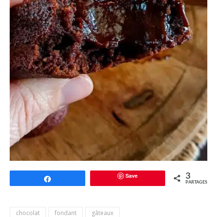
Save
3
Partagez
PARTAGES
chocolat
fondant
gâteaux