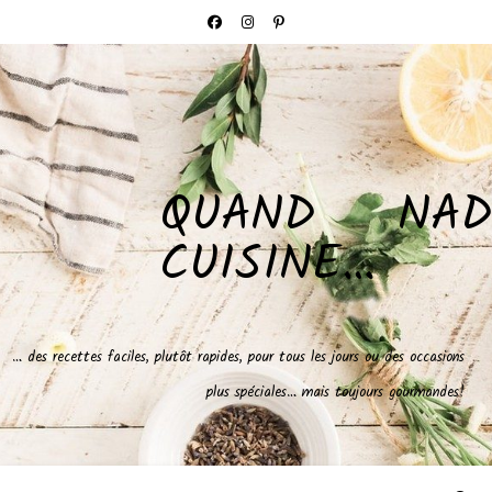
QUAND NAD
CUISINE…
… des recettes faciles, plutôt rapides, pour tous les jours ou des occasions
plus spéciales… mais toujours gourmandes!