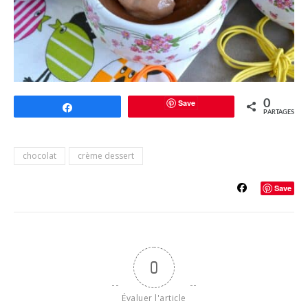
Save
0
Partagez
PARTAGES
chocolat
crème dessert
Save
0
Évaluer l'article