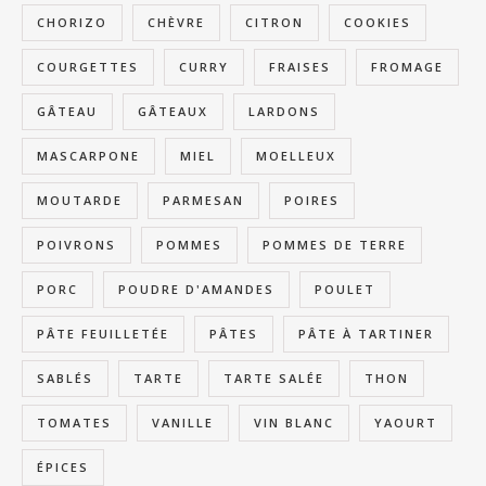
CHORIZO
CHÈVRE
CITRON
COOKIES
COURGETTES
CURRY
FRAISES
FROMAGE
GÂTEAU
GÂTEAUX
LARDONS
MASCARPONE
MIEL
MOELLEUX
MOUTARDE
PARMESAN
POIRES
POIVRONS
POMMES
POMMES DE TERRE
PORC
POUDRE D'AMANDES
POULET
PÂTE FEUILLETÉE
PÂTES
PÂTE À TARTINER
SABLÉS
TARTE
TARTE SALÉE
THON
TOMATES
VANILLE
VIN BLANC
YAOURT
ÉPICES