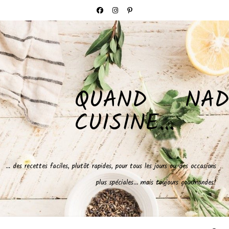
QUAND NAD
CUISINE…
… des recettes faciles, plutôt rapides, pour tous les jours ou des occasions
plus spéciales… mais toujours gourmandes!