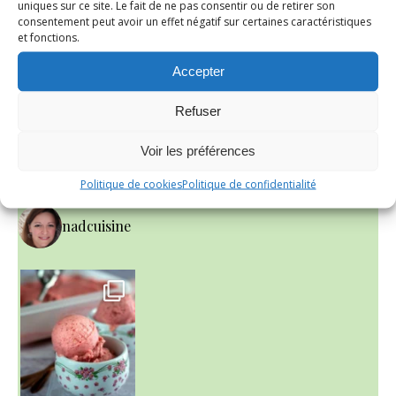
uniques sur ce site. Le fait de ne pas consentir ou de retirer son
consentement peut avoir un effet négatif sur certaines caractéristiques
Depuis 2006, je vous reçois dans ma cuisine et partage
et fonctions.
avec vous mes recettes gourmandes du quotidien.
Accepter
N’hésitez pas à me laisser un petit commentaire
si vous les testez à votre tour…
Refuser
Voir les préférences
INSTAGRAM
Politique de cookies
Politique de confidentialité
nadcuisine
~ NICE CREAM À LA FRAISE ~
Presque un mois que