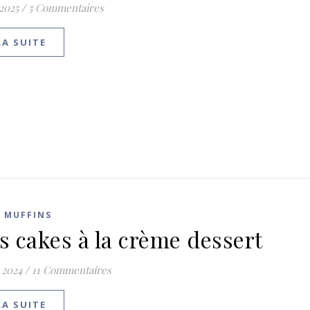
 2025
/
5 Commentaires
LA SUITE
T MUFFINS
ts cakes à la crème dessert
 2024
/
11 Commentaires
LA SUITE