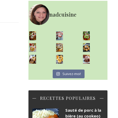
nadcuisine
~ NICE CREAM À LA FRAISE ~
Presque un mois que
~ SALADE DE PÂTES AUX DEUX TOMATES THON ET BURRA
~ FINANCIERS MYRTILLES ET CITRON ~
Aujourd'hu
~ BUNS MAISON ~
~ GÂTEAU FONDANT CHOCO NOISETTE ~
Un peu de boulange par ici au
C'est lundi
Suivez-moi!
RECETTES POPULAIRES
Sauté de porc à la
bière (au cookeo)