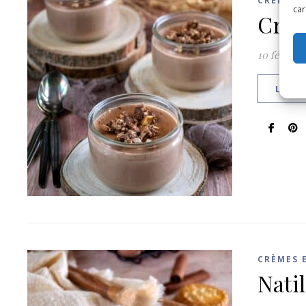
CRÈMES 
car
Crèm
10 février
LIRE 
CRÈMES 
Nati