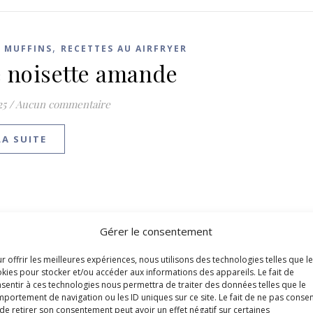
,
T MUFFINS
RECETTES AU AIRFRYER
 noisette amande
25
/
Aucun commentaire
LA SUITE
Gérer le consentement
r offrir les meilleures expériences, nous utilisons des technologies telles que l
kies pour stocker et/ou accéder aux informations des appareils. Le fait de
sentir à ces technologies nous permettra de traiter des données telles que le
portement de navigation ou les ID uniques sur ce site. Le fait de ne pas consen
de retirer son consentement peut avoir un effet négatif sur certaines
,