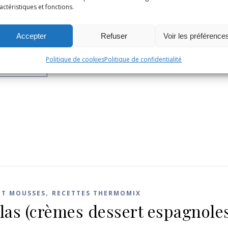
ET MOUSSES
RECETTES THERMOMIX
actéristiques et fonctions.
e dessert Ferrero Rocher
Accepter
Refuser
Voir les préférence
 2025
/
16 Commentaires
Politique de cookies
Politique de confidentialité
LA SUITE
,
ET MOUSSES
RECETTES THERMOMIX
llas (crèmes dessert espagnole