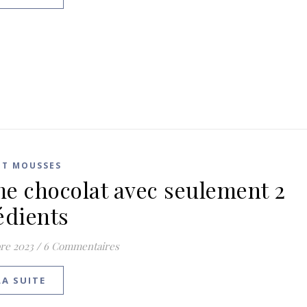
ET MOUSSES
e chocolat avec seulement 2
édients
re 2023
/
6 Commentaires
LA SUITE