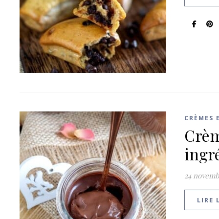
CRÈMES 
Crèm
ingr
24 novemb
LIRE 