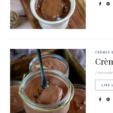
CRÈMES 
Crèm
7 novembr
LIRE 