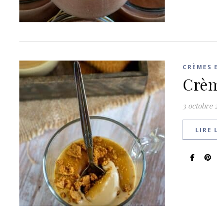
CRÈMES 
Crèm
3 octobre 
LIRE 