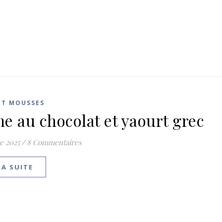
ET MOUSSES
e au chocolat et yaourt grec
e 2025
/
8 Commentaires
LA SUITE