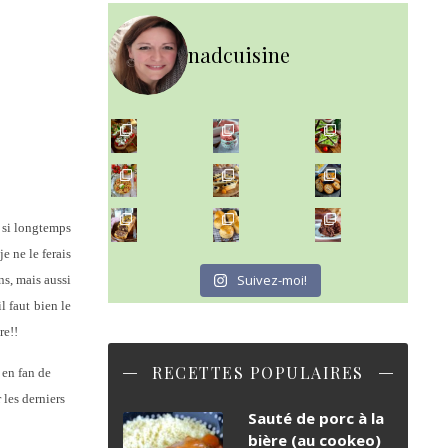
nadcuisine
~ NICE CREAM À LA FRAISE ~
Presque un mois que
~ SALADE DE PÂTES AUX DEUX TOMATES THON ET BURRA
~ FINANCIERS MYRTILLES ET CITRON ~
Aujourd'hu
~ BUNS MAISON ~
~ GÂTEAU FONDANT CHOCO NOISETTE ~
à si longtemps
Un peu de boulange par ici au
C'est lundi
e ne le ferais
Suivez-moi!
ns, mais aussi
l faut bien le
re!!
RECETTES POPULAIRES
 en fan de
 les derniers
Sauté de porc à la
bière (au cookeo)