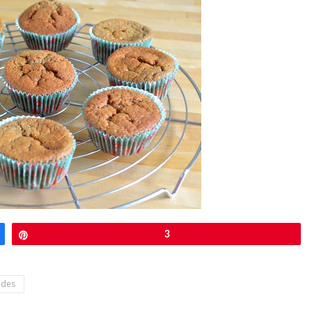
Épingle
3
ndes