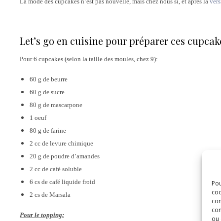
La mode des cupcakes n’est pas nouvelle, mais chez nous si, et après la
vers
Let’s go en cuisine pour préparer ces cupcak
Pour 6 cupcakes (selon la taille des moules, chez 9):
60 g de beurre
60 g de sucre
80 g de mascarpone
1 oeuf
80 g de farine
2 cc de levure chimique
20 g de poudre d’amandes
2 cc de café soluble
6 cs de café liquide froid
Pou
coo
2 cs de Marsala
con
com
Pour le topping:
ou 