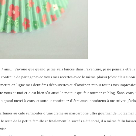
! 7 ans… j’avoue que quand je me suis lancée dans l’aventure, je ne pensais être l
 continue de partager avec vous mes recettes avec le même plaisir (c’est clair sinon j
de mettre en ligne mes dernières découvertes et d’avoir en retour toutes vos impressio
vous et moi et c’est bien sûr aussi le moteur qui fait tourner ce blog. Sans vous, i
n grand merci à vous, et surtout continuez d’être aussi nombreux à me suivre, j’ado
ux parfumés au café surmontés d’une crème au mascarpone ultra gourmande. Forcément
le reste de la petite famille et finalement le succès a été total, il a même fallu laisser
vite!