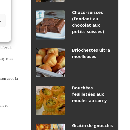
Choco-suisses
(fondant au
s
chocolat aux
petits suisses)
 l’oeuf.
Briochettes ultra
moelleuses
id). Bien
isson avec la
Bouchées
feuilletées aux
moules au curry
ais et
Gratin de gnocchis