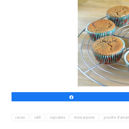
Partagez
cacao
café
cupcakes
mascarpone
poudre d'ama