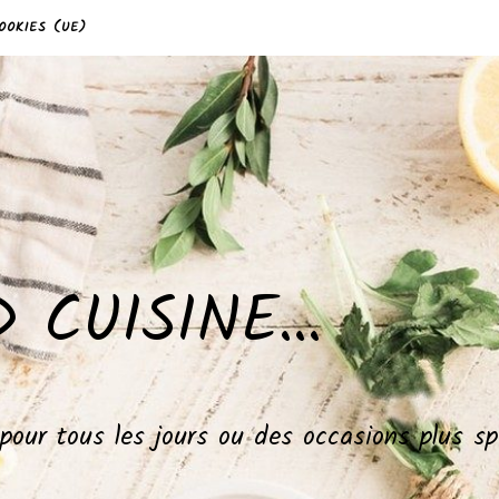
OOKIES (UE)
 CUISINE…
, pour tous les jours ou des occasions plus 