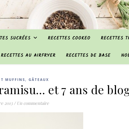
TES SUCRÉES
RECETTES COOKEO
RECETTES 
RECETTES AU AIRFRYER
RECETTES DE BASE
NO
,
ET MUFFINS
GÂTEAUX
ramisu… et 7 ans de blog
re 2013
/
Un commentaire