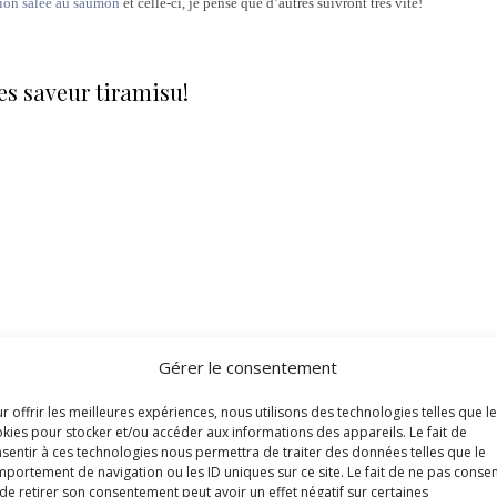
ion salée au saumon
et celle-ci, je pense que d’autres suivront très vite!
es saveur tiramisu!
Gérer le consentement
r offrir les meilleures expériences, nous utilisons des technologies telles que l
kies pour stocker et/ou accéder aux informations des appareils. Le fait de
sentir à ces technologies nous permettra de traiter des données telles que le
portement de navigation ou les ID uniques sur ce site. Le fait de ne pas consen
de retirer son consentement peut avoir un effet négatif sur certaines