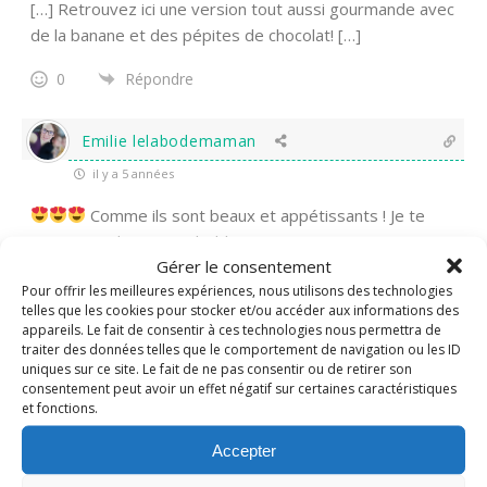
[…] Retrouvez ici une version tout aussi gourmande avec
de la banane et des pépites de chocolat! […]
0
Répondre
Emilie lelabodemaman
il y a 5 années
Comme ils sont beaux et appétissants ! Je te
pique une photo pour lin blog. Bisous
Gérer le consentement
0
Répondre
Pour offrir les meilleures expériences, nous utilisons des technologies
telles que les cookies pour stocker et/ou accéder aux informations des
appareils. Le fait de consentir à ces technologies nous permettra de
traiter des données telles que le comportement de navigation ou les ID
Nadine
Administrateur
uniques sur ce site. Le fait de ne pas consentir ou de retirer son
Répondre à
Emilie lelabodemaman
il y a 5 années
consentement peut avoir un effet négatif sur certaines caractéristiques
et fonctions.
Merci Emilie pour ta recette qui a fait des heureux ici!
Accepter
0
Répondre