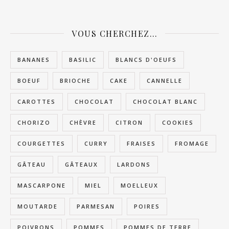
VOUS CHERCHEZ…
BANANES
BASILIC
BLANCS D'OEUFS
BOEUF
BRIOCHE
CAKE
CANNELLE
CAROTTES
CHOCOLAT
CHOCOLAT BLANC
CHORIZO
CHÈVRE
CITRON
COOKIES
COURGETTES
CURRY
FRAISES
FROMAGE
GÂTEAU
GÂTEAUX
LARDONS
MASCARPONE
MIEL
MOELLEUX
MOUTARDE
PARMESAN
POIRES
POIVRONS
POMMES
POMMES DE TERRE