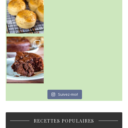
~ GÂTEAU FONDANT CHOCO NOISETTE ~
C'est lundi
Suivez-moi!
RECETTES POPULAIRES