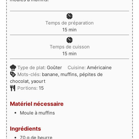
Temps de préparation
minutes
15
min
Temps de cuisson
minutes
15
min
Type de plat:
Goûter
Cuisine:
Américaine
Mots-clés:
banane, muffins, pépites de
chocolat, yaourt
Portions:
15
Matériel nécessaire
Moule à muffins
Ingrédients
70
g
de beurre