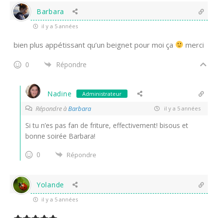
Barbara
il y a 5 années
bien plus appétissant qu’un beignet pour moi ça
merci
0
Répondre
Nadine
Administrateur
Répondre à
Barbara
il y a 5 années
Si tu n’es pas fan de friture, effectivement! bisous et
bonne soirée Barbara!
0
Répondre
Yolande
il y a 5 années