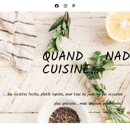
QUAND NAD
CUISINE…
… des recettes faciles, plutôt rapides, pour tous les jours ou des occasions
plus spéciales… mais toujours gourmandes!