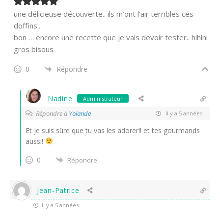
une délicieuse découverte.. ils m’ont l’air terribles ces
doffins..
bon … encore une recette que je vais devoir tester.. hihihi
gros bisous
0
Répondre
Nadine
Administrateur
Répondre à
Yolande
il y a 5 années
Et je suis sûre que tu vas les adorer!! et tes gourmands
aussi!
0
Répondre
Jean-Patrice
il y a 5 années