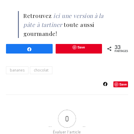
Retrouvez
ici une version à la
pâte à tartiner
toute aussi
gourmande!
Save
33
Partagez
PARTAGES
bananes
chocolat
Save
0
Évaluer l'article