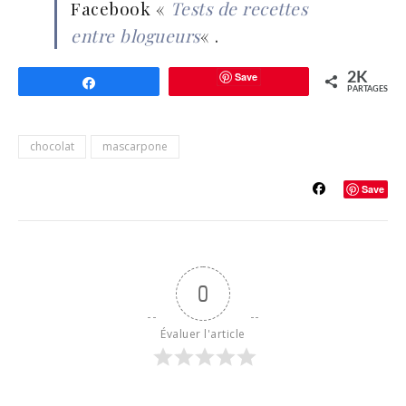
Facebook «
Tests de recettes
entre blogueurs
« .
Save
2K
Partagez
PARTAGES
chocolat
mascarpone
Save
0
Évaluer l'article