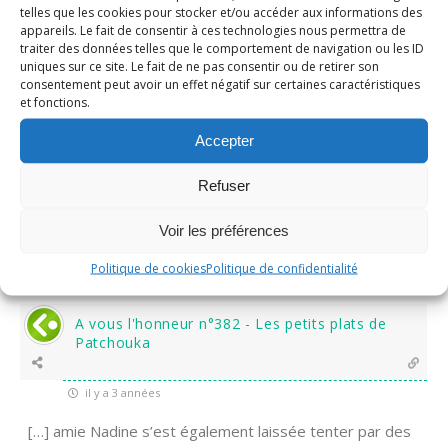
telles que les cookies pour stocker et/ou accéder aux informations des
ils ont l’air vachement moelleux
appareils. Le fait de consentir à ces technologies nous permettra de
bises
traiter des données telles que le comportement de navigation ou les ID
uniques sur ce site. Le fait de ne pas consentir ou de retirer son
0
Répondre
consentement peut avoir un effet négatif sur certaines caractéristiques
et fonctions.
Accepter
Nadine
Administrateur
Répondre
Sandrine "Ma Bulle aux
il y a 3
Refuser
à
Délices"
années
Oui vraiment super bons ces donuts! bisous Sandrine
Voir les préférences
0
Répondre
Politique de cookies
Politique de confidentialité
A vous l'honneur n°382 - Les petits plats de
Patchouka
il y a 3 années
[…] amie Nadine s’est également laissée tenter par des