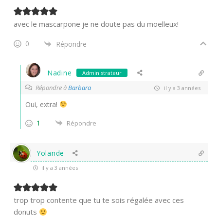
avec le mascarpone je ne doute pas du moelleux!
0
Répondre
Nadine
Administrateur
Répondre à
Barbara
il y a 3 années
Oui, extra!
1
Répondre
Yolande
il y a 3 années
trop trop contente que tu te sois régalée avec ces
donuts