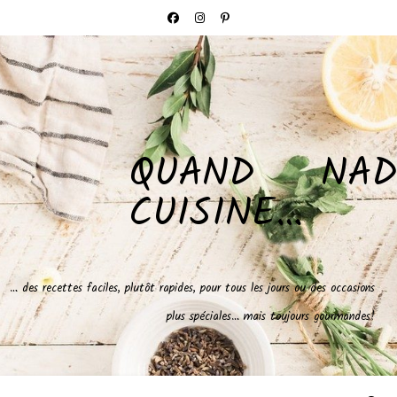
QUAND NAD
CUISINE…
… des recettes faciles, plutôt rapides, pour tous les jours ou des occasions
plus spéciales… mais toujours gourmandes!