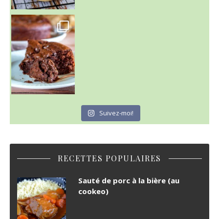
~ GÂTEAU FONDANT CHOCO NOISETTE ~
C'est lundi
Suivez-moi!
RECETTES POPULAIRES
Sauté de porc à la bière (au
cookeo)