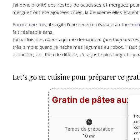
J’ai donc profité des restes de saucisses et merguez pour ré
merguez ont été ajoutées crues, la deuxième elles étaient d
Encore une fois
, il s’agit d’une recette réalisée au
thermom
fait réalisable sans.
J’ai parfois des râleurs qui me demandent
(pas toujours très 
très simple: quand je hache mes légumes au robot, il faut 
et touiller, etc. Rien de difficile, c’est juste plus long et il y
Let’s go en cuisine pour préparer ce gra
Gratin de pâtes aux 
Pou
coo
con
Temps de préparation
com
minutes
10
min
ou 