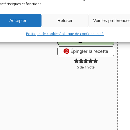
actéristiques et fonctions.
oivron
Portions:
4
Accepter
Refuser
Voir les préférence
Politique de cookies
Politique de confidentialité
Print
Épingler la recette
5
de 1 vote