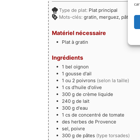
car
Type de plat:
Plat principal
Mots-clés:
gratin, merguez, pâtes, p
Matériel nécessaire
Plat à gratin
Ingrédients
1
bel
oignon
1
gousse
d'ail
1 ou 2
poivrons
(selon la taille)
1
cs
d'huile d'olive
300
g
de crème liquide
240
g
de lait
300
g
d'eau
1
cs
de concentré de tomate
des herbes de Provence
sel, poivre
300
g
de pâtes
(type torsades)