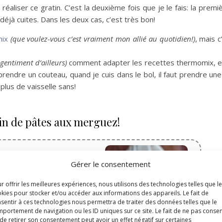
aliser ce gratin. C’est la deuxième fois que je le fais: la premiè
éjà cuites. Dans les deux cas, c’est très bon!
ix
(que voulez-vous c’est vraiment mon allié au quotidien!)
, mais c
gentiment d’ailleurs)
comment adapter les recettes thermomix, en 
prendre un couteau, quand je cuis dans le bol, il faut prendre un
 a plus de vaisselle sans!
tin de pâtes aux merguez!
merguez
Gérer le consentement
r offrir les meilleures expériences, nous utilisons des technologies telles que l
kies pour stocker et/ou accéder aux informations des appareils. Le fait de
sentir à ces technologies nous permettra de traiter des données telles que le
Temps de cuisson
portement de navigation ou les ID uniques sur ce site. Le fait de ne pas consen
minutes
40
min
de retirer son consentement peut avoir un effet négatif sur certaines