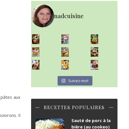
nadcuisine
~ NICE CREAM À LA FRAISE ~
Presque un mois que
~ SALADE DE PÂTES AUX DEUX TOMATES THON ET BURRA
~ FINANCIERS MYRTILLES ET CITRON ~
Aujourd'hu
~ BUNS MAISON ~
~ GÂTEAU FONDANT CHOCO NOISETTE ~
Un peu de boulange par ici au
C'est lundi
Suivez-moi!
 pâtes aux
RECETTES POPULAIRES
oivrons. Il
Sauté de porc à la
bière (au cookeo)