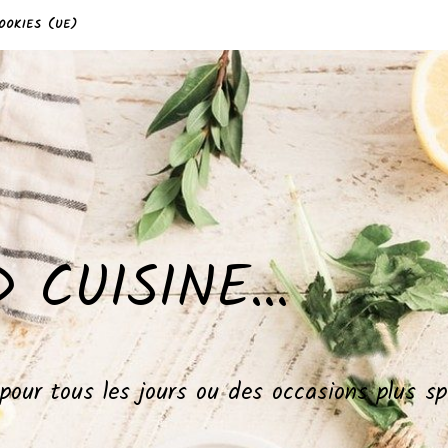
OOKIES (UE)
 CUISINE…
, pour tous les jours ou des occasions plus 