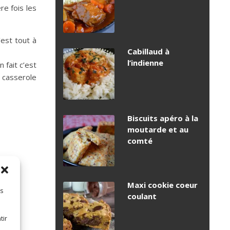
re fois les
’est tout à
Cabillaud à
l’indienne
fait c’est
e casserole
Biscuits apéro à la
moutarde et au
comté
Maxi cookie coeur
es
coulant
tir