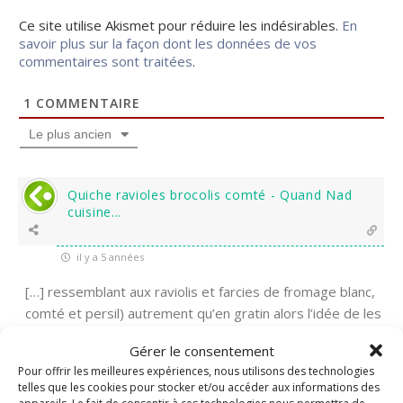
Ce site utilise Akismet pour réduire les indésirables.
En
savoir plus sur la façon dont les données de vos
commentaires sont traitées
.
1
COMMENTAIRE
Le plus ancien
Quiche ravioles brocolis comté - Quand Nad
cuisine...
il y a 5 années
[…] ressemblant aux raviolis et farcies de fromage blanc,
comté et persil) autrement qu’en gratin alors l’idée de les
glisser dans une quiche m’a beaucoup séduite. Un petit
Gérer le consentement
tour dans […]
Pour offrir les meilleures expériences, nous utilisons des technologies
telles que les cookies pour stocker et/ou accéder aux informations des
0
Répondre