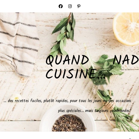
QUAND NAD
CUISINE…
… des recettes faciles, plutôt rapides, pour tous les jours ou des occasions
plus spéciales… mais toujours gourmandes!