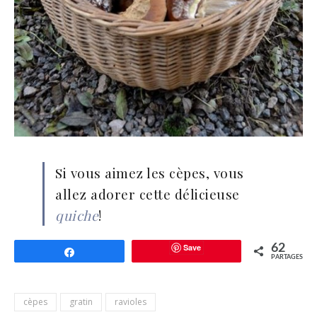
Si vous aimez les cèpes, vous
allez adorer cette délicieuse
quiche
!
Save
62
Partagez
PARTAGES
cèpes
gratin
ravioles