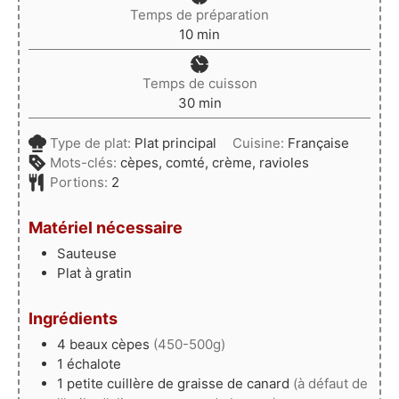
Temps de préparation
minutes
10
min
Temps de cuisson
minutes
30
min
Type de plat:
Plat principal
Cuisine:
Française
Mots-clés:
cèpes, comté, crème, ravioles
Portions:
2
Matériel nécessaire
Sauteuse
Plat à gratin
Ingrédients
4
beaux cèpes
(450-500g)
1
échalote
1
petite cuillère de graisse de canard
(à défaut de