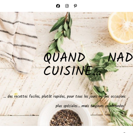
QUAND NAD
CUISINE…
… des recettes faciles, plutôt rapides, pour tous les jours ou des occasions
plus spéciales… mais toujours gourmandes!