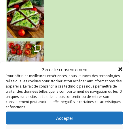
~ SALADE DE PÂTES AUX DEUX TOMATES THON ET BURRA
Gérer le consentement
Pour offrir les meilleures expériences, nous utilisons des technologies
telles que les cookies pour stocker et/ou accéder aux informations des
appareils. Le fait de consentir à ces technologies nous permettra de
traiter des données telles que le comportement de navigation ou les ID
~ FINANCIERS MYRTILLES ET CITRON ~
uniques sur ce site. Le fait de ne pas consentir ou de retirer son
Aujourd'hu
consentement peut avoir un effet négatif sur certaines caractéristiques
et fonctions.
Accepter