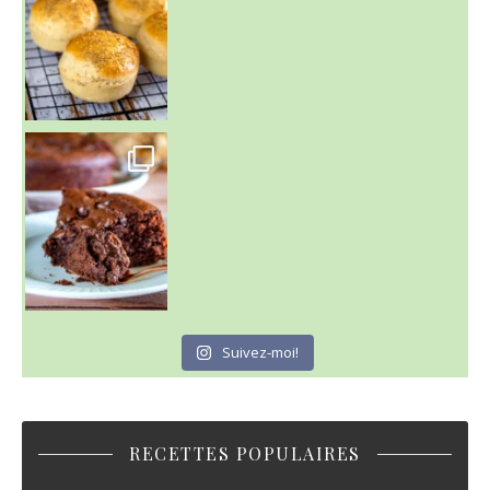
~ GÂTEAU FONDANT CHOCO NOISETTE ~
C'est lundi
Suivez-moi!
RECETTES POPULAIRES