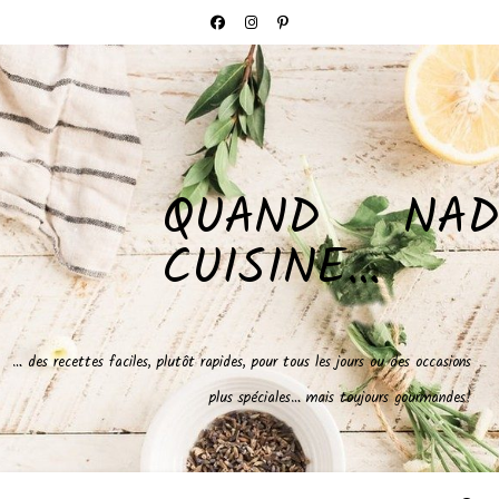
QUAND NAD
CUISINE…
… des recettes faciles, plutôt rapides, pour tous les jours ou des occasions
plus spéciales… mais toujours gourmandes!