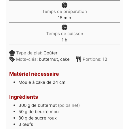
Temps de préparation
minutes
15
min
Temps de cuisson
heure
1
h
Type de plat:
Goûter
Mots-clés:
butternut, cake
Portions:
10
Matériel nécessaire
Moule à cake de 24 cm
Ingrédients
300
g
de butternut
(poids net)
50
g
de beurre mou
80
g
de sucre roux
3
œufs