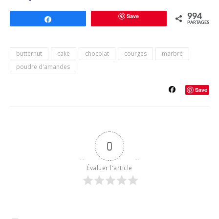
Save
994
Partagez
PARTAGES
butternut
cake
chocolat
courges
marbré
poudre d'amandes
Save
0
Évaluer l'article