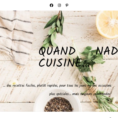
QUAND NAD
CUISINE…
… des recettes faciles, plutôt rapides, pour tous les jours ou des occasions
plus spéciales… mais toujours gourmandes!