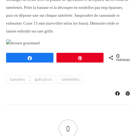
tartelettes. Peler la banane et la découper en rondelles pas trop épaisses,
puis en déposer une sur chaque tartelette. Saupoudrer de cassonade et
enfourner. Cuire 15 min (surveiller selon les fours). Démouler tiède et
laisser refroidir sur une grille.
0
Partagez
Épingle
PARTAGES
bananes
spéculoos
tartelettes
0