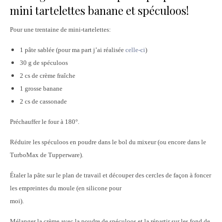
mini tartelettes banane et spéculoos!
Pour une trentaine de mini-tartelettes:
1 pâte sablée (pour ma part j’ai réalisée
celle-ci
)
30 g de spéculoos
2 cs de crème fraîche
1 grosse banane
2 cs de cassonade
Préchauffer le four à 180°.
Réduire les spéculoos en poudre dans le bol du mixeur (ou encore dans le
TurboMax de Tupperware).
Étaler la pâte sur le plan de travail et découper des cercles de façon à foncer
les empreintes du moule (en silicone pour
moi).
Mélanger la crème avec la poudre de spéculoos et la répartir sur les fond de