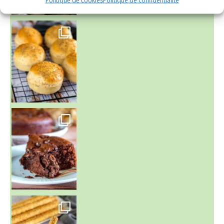
Politique de cookies
Politique de confidentialité
~ BUNS MAISON ~
Un peu de boulange par ici au
~ GÂTEAU FONDANT CHOCO NOISETTE ~
C'est lundi