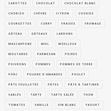
CAROTTES
CHOCOLAT
CHOCOLAT BLANC
CHORIZO
CHÈVRE
CITRON
COOKIES
COURGETTES
CURRY
FRAISES
FROMAGE
GÂTEAU
GÂTEAUX
LARDONS
MASCARPONE
MIEL
MOELLEUX
MOUTARDE
PARMESAN
POIRES
POIVRONS
POMMES
POMMES DE TERRE
PORC
POUDRE D'AMANDES
POULET
PÂTE FEUILLETÉE
PÂTES
PÂTE À TARTINER
SABLÉS
TARTE
TARTE SALÉE
THON
TOMATES
VANILLE
VIN BLANC
YAOURT