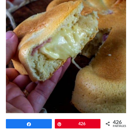
426
Partagez
Épingle
426
PARTAGES