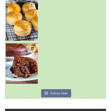
~ BUNS MAISON ~
Un peu de boulange par ici au
~ GÂTEAU FONDANT CHOCO NOISETTE ~
C'est lundi
Suivez-moi!