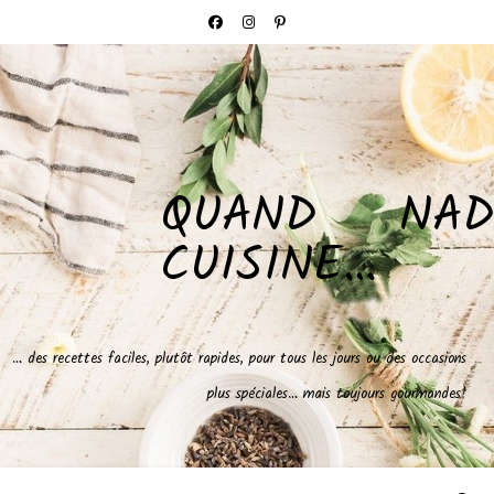
QUAND NAD
CUISINE…
… des recettes faciles, plutôt rapides, pour tous les jours ou des occasions
plus spéciales… mais toujours gourmandes!