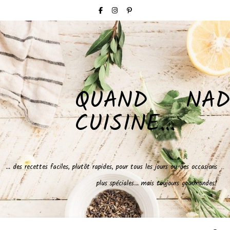
QUAND NAD
CUISINE…
… des recettes faciles, plutôt rapides, pour tous les jours ou des occasions
plus spéciales… mais toujours gourmandes!