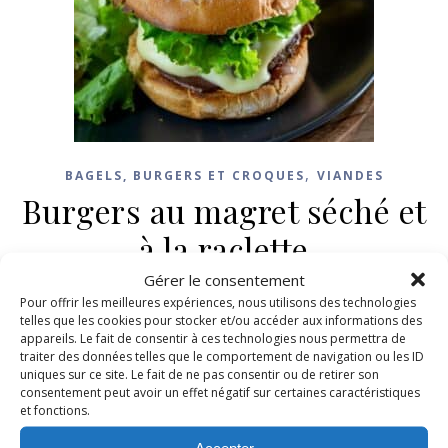
,
BAGELS, BURGERS ET CROQUES
VIANDES
Burgers au magret séché et
à la raclette
Gérer le consentement
18 juin 2024
/
2 Commentaires
Pour offrir les meilleures expériences, nous utilisons des technologies
telles que les cookies pour stocker et/ou accéder aux informations des
appareils. Le fait de consentir à ces technologies nous permettra de
LIRE LA SUITE
traiter des données telles que le comportement de navigation ou les ID
uniques sur ce site. Le fait de ne pas consentir ou de retirer son
consentement peut avoir un effet négatif sur certaines caractéristiques
et fonctions.