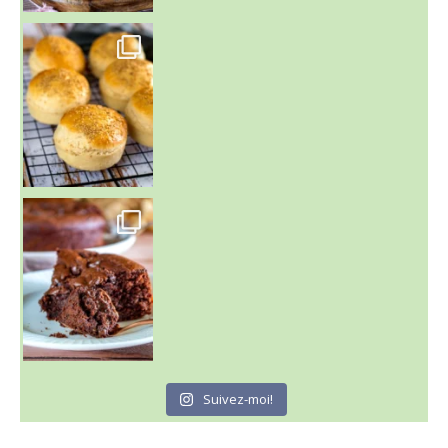
~ BUNS MAISON ~
Un peu de boulange par ici au
~ GÂTEAU FONDANT CHOCO NOISETTE ~
C'est lundi
Suivez-moi!