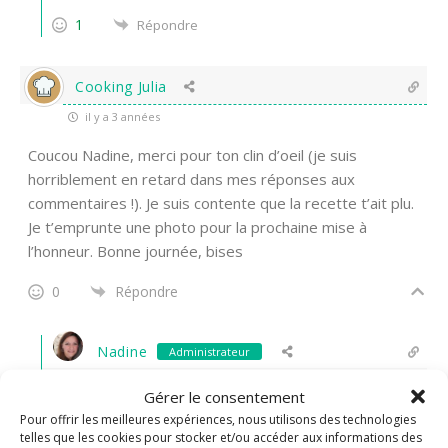
1
Répondre
Cooking Julia
il y a 3 années
Coucou Nadine, merci pour ton clin d’oeil (je suis
horriblement en retard dans mes réponses aux
commentaires !). Je suis contente que la recette t’ait plu.
Je t’emprunte une photo pour la prochaine mise à
l’honneur. Bonne journée, bises
0
Répondre
Nadine
Administrateur
Répondre à
Cooking Julia
il y a 3 années
Gérer le consentement
T’inquiète, moi aussi je suis toujours à la bourre dans
Pour offrir les meilleures expériences, nous utilisons des technologies
telles que les cookies pour stocker et/ou accéder aux informations des
mes coms!
Pas de soucis pour la photo, c’est toujours