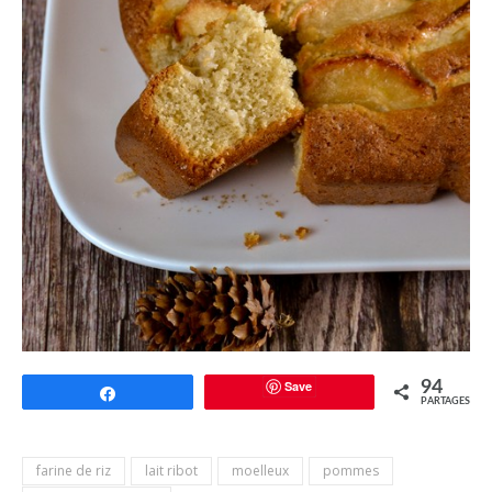
Save
94
Partagez
PARTAGES
farine de riz
lait ribot
moelleux
pommes