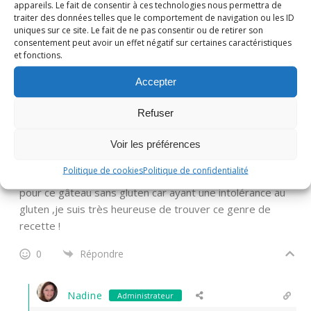
appareils. Le fait de consentir à ces technologies nous permettra de
un régal de préparer tes recettes! bonne journée Julia!
traiter des données telles que le comportement de navigation ou les ID
uniques sur ce site. Le fait de ne pas consentir ou de retirer son
0
Répondre
consentement peut avoir un effet négatif sur certaines caractéristiques
et fonctions.
Marlène
Accepter
il y a 3 années
Refuser
un gâteau que j’ ai déjà fait 2 fois !! il est excellent ! je
rajoute le caramel aux pommes au beurre salé de votre
Voir les préférences
autre gâteau aux pommes ,et on se régale ! comme
Politique de cookies
Politique de confidentialité
d’habitude avec vos recettes. Et surtout un grand merci
pour ce gâteau sans gluten car ayant une intolérance au
gluten ,je suis très heureuse de trouver ce genre de
recette !
0
Répondre
Nadine
Administrateur