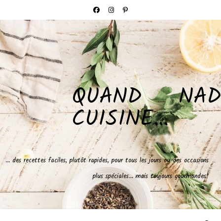
QUAND NAD
CUISINE…
… des recettes faciles, plutôt rapides, pour tous les jours ou des occasions
plus spéciales… mais toujours gourmandes!