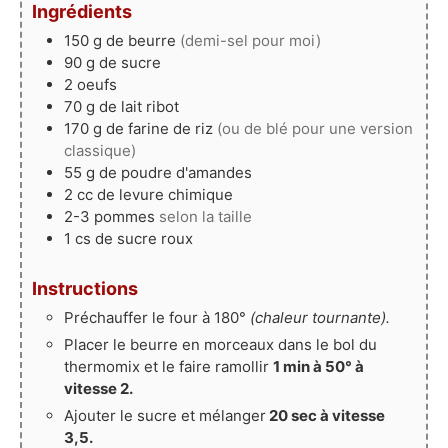
Ingrédients
150
g
de beurre
(demi-sel pour moi)
90
g
de sucre
2
oeufs
70
g
de lait ribot
170
g
de farine de riz
(ou de blé pour une version
classique)
55
g
de poudre d'amandes
2
cc
de levure chimique
2-3
pommes
selon la taille
1
cs
de sucre roux
Instructions
Préchauffer le four à 180°
(chaleur tournante).
Placer le beurre en morceaux dans le bol du
thermomix et le faire ramollir
1 min à 50° à
vitesse 2.
Ajouter le sucre et mélanger
20 sec à vitesse
3,5.