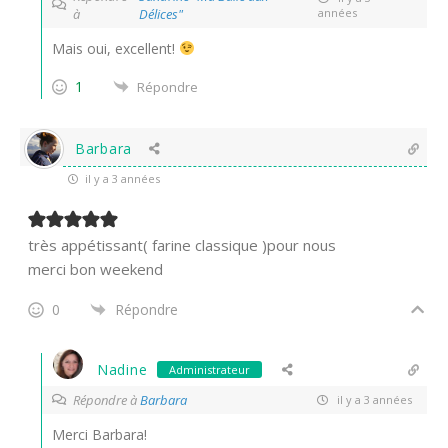
à
Délices"
années
Mais oui, excellent!
1
Répondre
Barbara
il y a 3 années
très appétissant( farine classique )pour nous
merci bon weekend
0
Répondre
Nadine
Administrateur
Répondre à
Barbara
il y a 3 années
Merci Barbara!