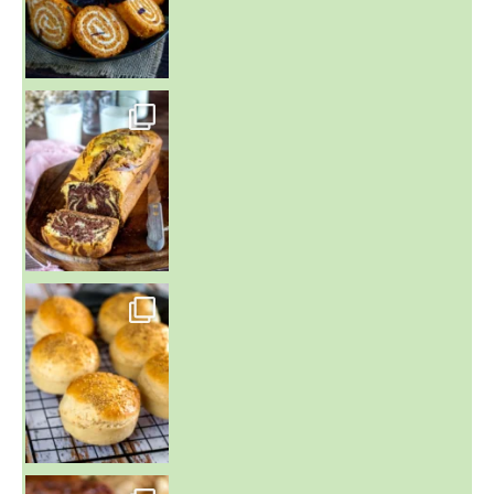
~ BUNS MAISON ~
Un peu de boulange par ici au
~ GÂTEAU FONDANT CHOCO NOISETTE ~